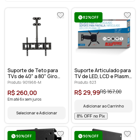
82%OFF
Suporte de Teto para
Suporte Articulado para
TVs de 40" a 80" Giro
TV de LED, LCD e Plasma
360 graus Altura
10” a 37”- SBRP230
Produto: 901968-M
Produto: 823
Ajustável
R$ 29,99
R$ 167,00
R$ 260,00
Em até 6x sem juros
Adicionar ao Carrinho
Selecionar e Adicionar
90%OFF
90%OFF