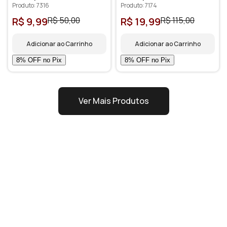
iPhone, Galaxy - Z07-5,
Shutter Bluetooth,
Produto: 7316
Produto: 7174
Rosa
Preto
R$ 9,99
R$ 50,00
R$ 19,99
R$ 115,00
Adicionar ao Carrinho
Adicionar ao Carrinho
Ver Mais Produtos