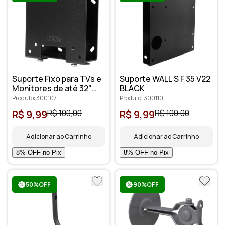
Suporte Fixo para TVs e
Suporte WALL S F 35 V22
Monitores de até 32"
BLACK
Preto WALL S F 35 V11
Produto: 300107
Produto: 300110
R$ 9,99
R$ 100,00
R$ 9,99
R$ 100,00
Adicionar ao Carrinho
Adicionar ao Carrinho
50%OFF
90%OFF