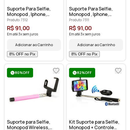
Suporte Para Selfie,
Suporte Para Selfie,
Monopod , Iphone,
Monopod , Iphone,
Galaxy - Z07-1 Rosa
Galaxy - Z07-1 Azul
Produto: 7312
Produto: 7311
R$ 91,00
R$ 91,00
Em até 3x sem juros
Em até 3x sem juros
Adicionar ao Carrinho
Adicionar ao Carrinho
80%OFF
82%OFF
Suporte para Selfie,
Kit Suporte para Selfie,
Monopod Wireless,
Monopod + Controle