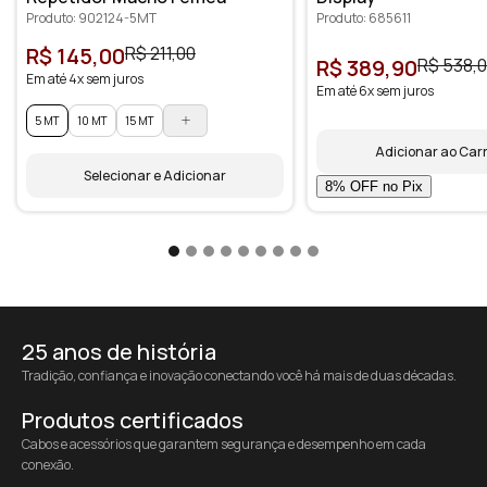
Produto: 902124-5MT
Produto: 685611
R$ 145,00
R$ 211,00
R$ 389,90
R$ 538,
Em até 4x sem juros
Em até 6x sem juros
5 MT
10 MT
15 MT
Adicionar ao Car
Selecionar e Adicionar
25 anos de história
Tradição, confiança e inovação conectando você há mais de duas décadas.
Produtos certificados
Cabos e acessórios que garantem segurança e desempenho em cada
conexão.