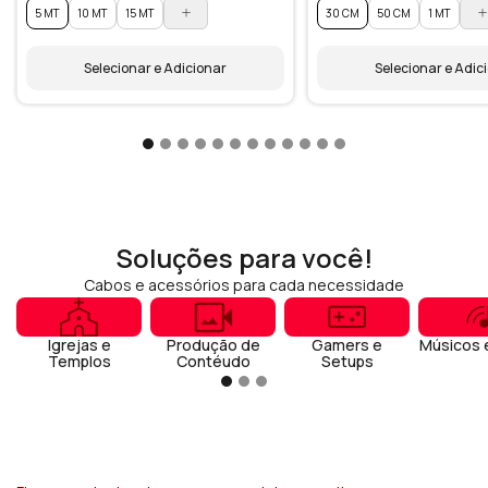
5 MT
10 MT
15 MT
30 CM
50 CM
1 MT
Selecionar e Adicionar
Selecionar e Adic
Soluções para você!
Cabos e acessórios para cada necessidade
Igrejas e
Produção de
Gamers e
Músicos 
Templos
Contéudo
Setups