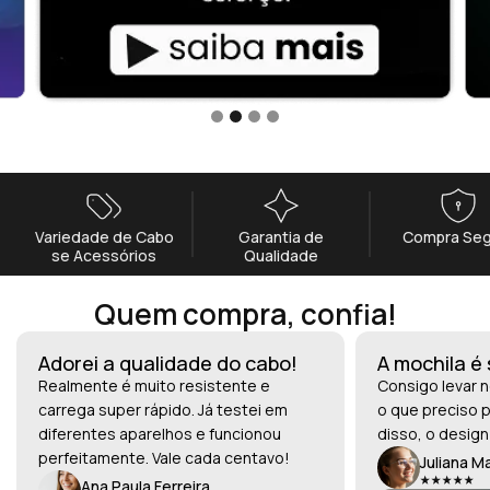
Variedade de Cabo
Garantia de
Compra Seg
se Acessórios
Qualidade
Quem compra, confia!
Adorei a qualidade do cabo!
A mochila é
Realmente é muito resistente e
Consigo levar n
carrega super rápido. Já testei em
o que preciso p
diferentes aparelhos e funcionou
disso, o design
perfeitamente. Vale cada centavo!
Juliana M
Ana Paula Ferreira