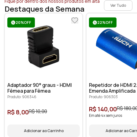
Fique por dentro dos nossos produtos em alta
Ver Tudo
Destaques da Semana
20%OFF
22%OFF
Adaptador 90° graus - HDMI
Repetidor de HDMI 2.1
Fêmea para Fêmea
Emenda Amplificada
Produto: 906346
Produto: 906303
R$ 140,00
R$ 180,0
R$ 8,00
R$ 10,00
Em até 4x sem juros
Adicionar ao Carrinho
Adicionar ao Car