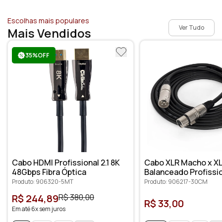
Escolhas mais populares
Ver Tudo
Mais Vendidos
35%OFF
Cabo HDMI Profissional 2.1 8K
Cabo XLR Macho x X
48Gbps Fibra Óptica
Balanceado Profissi
Produto: 906320-5MT
Produto: 906217-30CM
R$ 244,89
R$ 380,00
R$ 33,00
Em até 6x sem juros