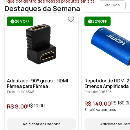
Fique por dentro dos nossos produtos em alta
Ver Tudo
Destaques da Semana
20%OFF
22%OFF
Adaptador 90° graus - HDMI
Repetidor de HDMI 2.1
Fêmea para Fêmea
Emenda Amplificada
Produto: 906346
Produto: 906303
R$ 140,00
R$ 180,0
R$ 8,00
R$ 10,00
Em até 4x sem juros
Adicionar ao Carrinho
Adicionar ao Car