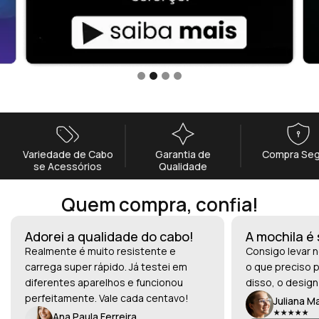
Variedade de Cabo
Garantia de
Compra Seg
se Acessórios
Qualidade
Quem compra, confia!
Adorei a qualidade do cabo!
A mochila é
Realmente é muito resistente e
Consigo levar n
carrega super rápido. Já testei em
o que preciso p
diferentes aparelhos e funcionou
disso, o design
perfeitamente. Vale cada centavo!
Juliana M
Ana Paula Ferreira