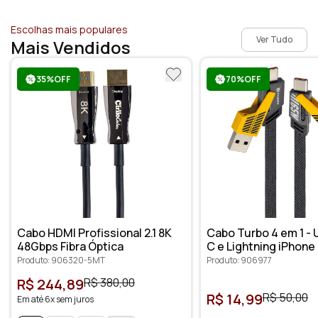
Escolhas mais populares
Ver Tudo
Mais Vendidos
35%OFF
70%OFF
Cabo HDMI Profissional 2.1 8K
Cabo Turbo 4 em 1 - 
48Gbps Fibra Óptica
C e Lightning iPhone
Dados e Carregamen
Produto: 906320-5MT
Produto: 906977
Metro
R$ 244,89
R$ 380,00
R$ 14,99
R$ 50,00
Em até 6x sem juros