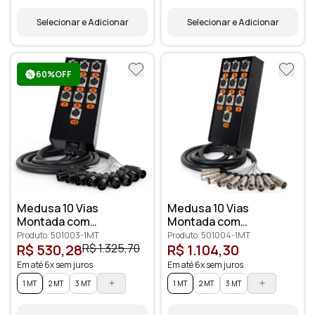
Selecionar e Adicionar
Selecionar e Adicionar
60%OFF
Medusa 10 Vias
Medusa 10 Vias
Montada com
Montada com
Conectores
Conectores Santo
Produto: 501003-1MT
Produto: 501004-1MT
Profissionais
Ângelo
R$ 530,28
R$ 1.325,70
R$ 1.104,30
Em até 6x sem juros
Em até 6x sem juros
1 MT
2 MT
3 MT
1 MT
2 MT
3 MT