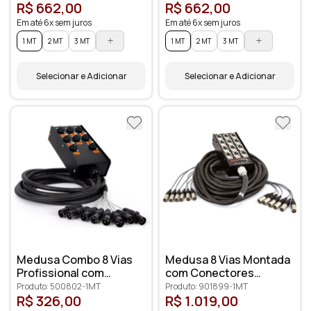
R$ 662,00
R$ 662,00
Em até 6x sem juros
Em até 6x sem juros
1 MT
2 MT
3 MT
1 MT
2 MT
3 MT
Selecionar e Adicionar
Selecionar e Adicionar
Medusa Combo 8 Vias
Medusa 8 Vias Montada
Profissional com
com Conectores
Conectores XLR
Profissionais
Produto: 500802-1MT
Produto: 901899-1MT
Anilhados
R$ 326,00
R$ 1.019,00