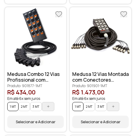
Medusa Combo 12 Vias
Medusa 12 Vias Montada
Profissional com
com Conectores
Conectores XLR
Profissionais
Produto: 901877-1MT
Produto: 901901-1MT
Anilhados
R$ 434,00
R$ 1.473,00
Em até 6x sem juros
Em até 6x sem juros
1 MT
2 MT
3 MT
1 MT
2 MT
3 MT
Selecionar e Adicionar
Selecionar e Adicionar