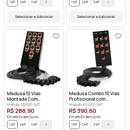
1 MT
2 MT
3 MT
1 MT
2 MT
3 MT
Selecionar e Adicionar
Selecionar e Adicionar
Medusa 10 Vias
Medusa Combo 10 Vias
Montada Com
Profissional com
Conectores Cirilo
Conectores XLR
Produto: 501001-1MT
Produto: 501002-1MT
Cabos
Anilhados
R$ 288,90
R$ 390,60
Em até 6x sem juros
Em até 6x sem juros
1 MT
2 MT
3 MT
1 MT
2 MT
3 MT