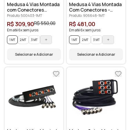
Medusa 4 Vias Montada
Medusa 4 Vias Montada
com Conectores
Com Conectores -
Profissionais
Santo Ângelo
Produto: 500403-1MT
Produto: 906648-1MT
R$ 309,90
R$ 550,00
R$ 481,00
Em até 6x sem juros
Em até 6x sem juros
1 MT
2 MT
3 MT
1 MT
2 MT
3 MT
Selecionar e Adicionar
Selecionar e Adicionar