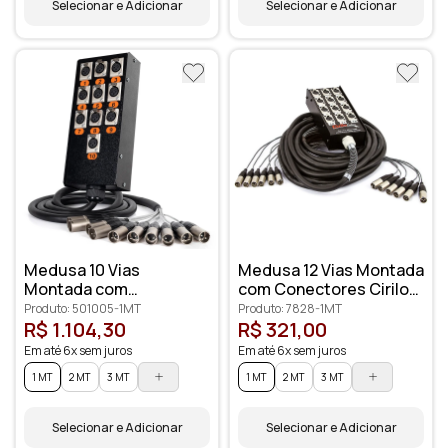
Selecionar e Adicionar
Selecionar e Adicionar
Medusa 10 Vias
Medusa 12 Vias Montada
Montada com
com Conectores Cirilo
Conectores Amphenol
Cabos
Produto: 501005-1MT
Produto: 7828-1MT
R$ 1.104,30
R$ 321,00
Em até 6x sem juros
Em até 6x sem juros
1 MT
2 MT
3 MT
1 MT
2 MT
3 MT
Selecionar e Adicionar
Selecionar e Adicionar