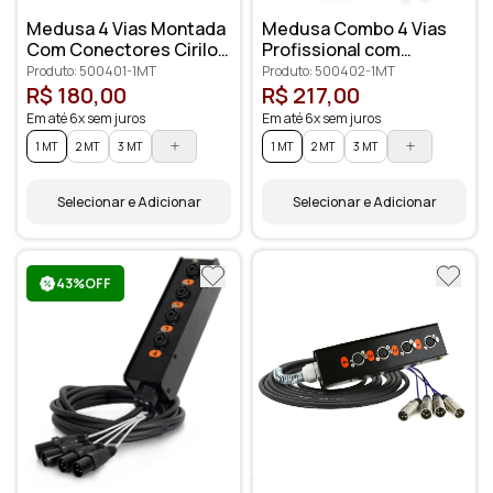
Medusa 4 Vias Montada
Medusa Combo 4 Vias
Com Conectores Cirilo
Profissional com
Cabos
Conectores XLR
Produto: 500401-1MT
Produto: 500402-1MT
Anilhados
R$ 180,00
R$ 217,00
Em até 6x sem juros
Em até 6x sem juros
1 MT
2 MT
3 MT
1 MT
2 MT
3 MT
Selecionar e Adicionar
Selecionar e Adicionar
43%OFF