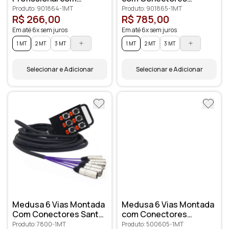
Conectores XLR
Profissionais
Produto: 901864-1MT
Produto: 901865-1MT
Anilhados
R$ 266,00
R$ 785,00
Em até 6x sem juros
Em até 6x sem juros
1 MT
2 MT
3 MT
1 MT
2 MT
3 MT
Selecionar e Adicionar
Selecionar e Adicionar
Medusa 6 Vias Montada
Medusa 6 Vias Montada
Com Conectores Santo
com Conectores
Ângelo
Amphenol
Produto: 7800-1MT
Produto: 500605-1MT