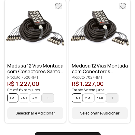
Medusa 12 Vias Montada
Medusa 12 Vias Montada
com Conectores Santo
com Conectores
Ângelo
Amphenol
Produto: 7826-1MT
Produto: 7827-1MT
R$ 1.227,00
R$ 1.227,00
Em até 6x sem juros
Em até 6x sem juros
1 MT
2 MT
3 MT
1 MT
2 MT
3 MT
Selecionar e Adicionar
Selecionar e Adicionar