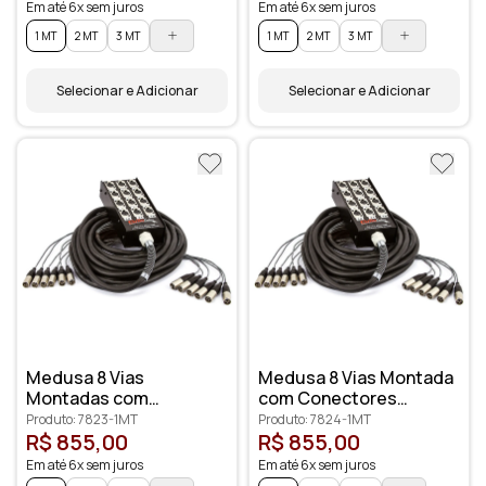
Em até 6x sem juros
Em até 6x sem juros
1 MT
2 MT
3 MT
1 MT
2 MT
3 MT
Selecionar e Adicionar
Selecionar e Adicionar
Medusa 8 Vias
Medusa 8 Vias Montada
Montadas com
com Conectores
Conectores Santo
Amphenol
Produto: 7823-1MT
Produto: 7824-1MT
Ângelo
R$ 855,00
R$ 855,00
Em até 6x sem juros
Em até 6x sem juros