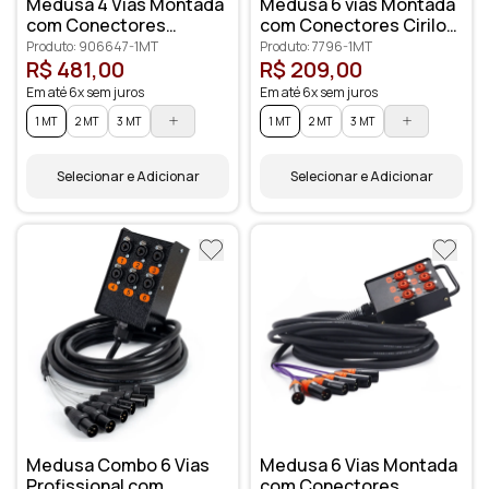
Medusa 4 Vias Montada
Medusa 6 vias Montada
com Conectores
com Conectores Cirilo
Amphenol
Cabos
Produto: 906647-1MT
Produto: 7796-1MT
R$ 481,00
R$ 209,00
Em até 6x sem juros
Em até 6x sem juros
1 MT
2 MT
3 MT
1 MT
2 MT
3 MT
Selecionar e Adicionar
Selecionar e Adicionar
Medusa Combo 6 Vias
Medusa 6 Vias Montada
Profissional com
com Conectores