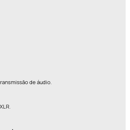
transmissão de áudio
.
 XLR
.