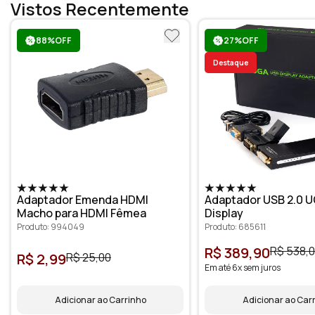
Vistos Recentemente
88%OFF
27%OFF
Destaque
Adaptador Emenda HDMI
Adaptador USB 2.0 U
Macho para HDMI Fêmea
Display
Produto: 994049
Produto: 685611
R$ 389,90
R$ 538,
R$ 2,99
R$ 25,00
Em até 6x sem juros
Adicionar ao Carrinho
Adicionar ao Car