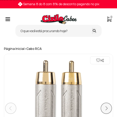
Pular para o conteúdo
Semana 8 do 8 com 8% de desconto pagando no pix
0
Página Inicial
>
Cabo RCA