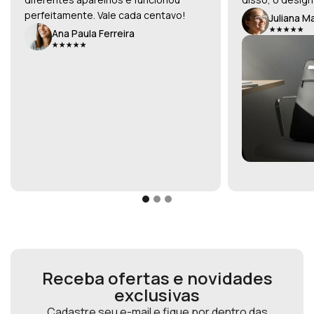
perfeitamente. Vale cada centavo!
Juliana M
Ana Paula Ferreira
Receba ofertas e novidades
exclusivas
Cadastre seu e-mail e fique por dentro das