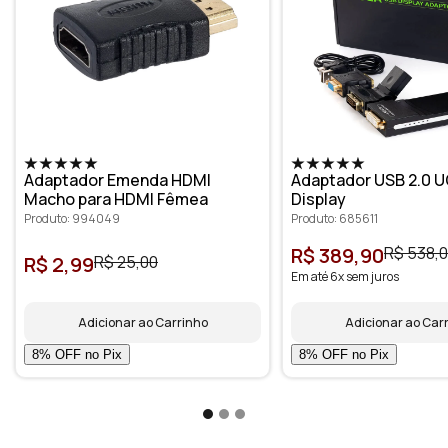
Adaptador Emenda HDMI
Adaptador USB 2.0 U
Macho para HDMI Fêmea
Display
Produto: 994049
Produto: 685611
R$ 389,90
R$ 538,
R$ 2,99
R$ 25,00
Em até 6x sem juros
Adicionar ao Carrinho
Adicionar ao Car