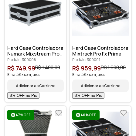
Hard Case Controladora
Hard Case Controladora
Numark Mixstream Pro
Mixtrack Pro Fx Prime
Go
Produto: 300008
Produto: 300007
R$ 749,99
R$ 1.400,00
R$ 959,99
R$ 1.600,00
Em até 6x sem juros
Em até 6x sem juros
Adicionar ao Carrinho
Adicionar ao Carrinho
47%OFF
40%OFF