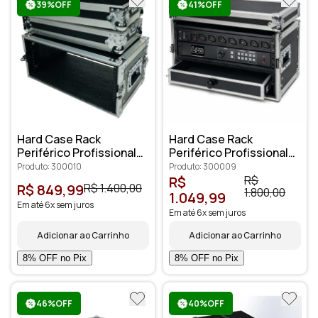
39%OFF
41%OFF
Hard Case Rack
Hard Case Rack
Periférico Profissional
Periférico Profissional
4U periféricos 30cm
2U periféricos 40cm
Produto: 300010
Produto: 300009
R$
R$
R$ 849,99
R$ 1.400,00
1.800,00
1.049,99
Em até 6x sem juros
Em até 6x sem juros
Adicionar ao Carrinho
Adicionar ao Carrinho
46%OFF
40%OFF