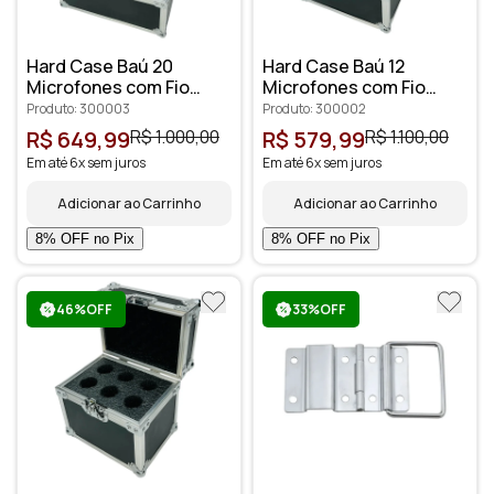
Hard Case Baú 20
Hard Case Baú 12
Microfones com Fio
Microfones com Fio
Prime Interior de
Prime Interior de
Produto: 300003
Produto: 300002
Espuma
Espuma
R$ 649,99
R$ 1.000,00
R$ 579,99
R$ 1.100,00
Em até 6x sem juros
Em até 6x sem juros
Adicionar ao Carrinho
Adicionar ao Carrinho
46%OFF
33%OFF