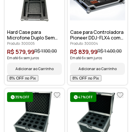
Hard Case para
Case para Controladora
Microfone Duplo Sem
Pioneer DDJ-FLX4 com
Fio
Plataforma para
Produto: 300005
Produto: 300004
Notebook
R$ 579,99
R$ 1.100,00
R$ 839,99
R$ 1.400,00
Em até 6x sem juros
Em até 6x sem juros
Adicionar ao Carrinho
Adicionar ao Carrinho
35%OFF
47%OFF