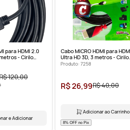
I para HDMI 2.0
Cabo MICRO HDMI para HDMI
metros - Cirilo
Ultra HD 3D, 3 metros - Cirilo
Cabos
Produto: 7258
R$ 120,00
R$ 26,99
R$ 40,00
s
Adicionar ao Carrinho
nar e Adicionar