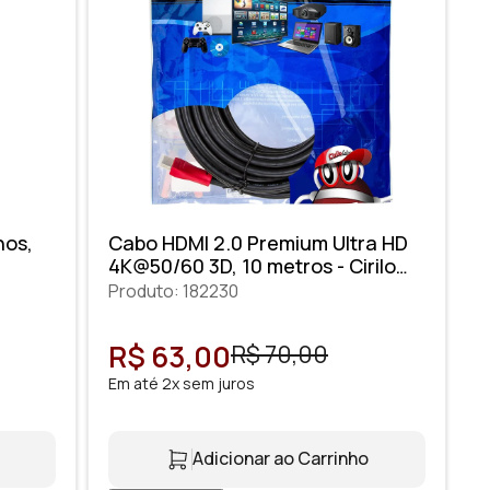
nos,
Cabo HDMI 2.0 Premium Ultra HD
4K@50/60 3D, 10 metros - Cirilo
Cabos
Produto: 182230
R$ 63,00
R$ 70,00
Em até 2x sem juros
Adicionar ao Carrinho