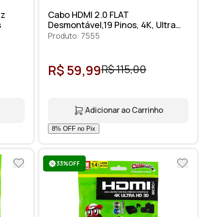
Hz
Cabo HDMI 2.0 FLAT
s
Desmontável,19 Pinos, 4K, Ultra
HD, 3D - 3 metros
Produto: 7555
R$ 59,99
R$ 115,00
Adicionar ao Carrinho
33%OFF