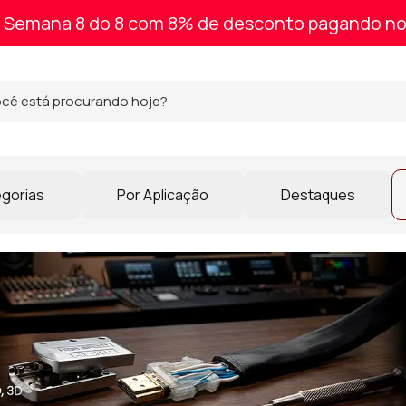
Semana 8 do 8 com 8% de desconto pagando no
egorias
Por Aplicação
Destaques