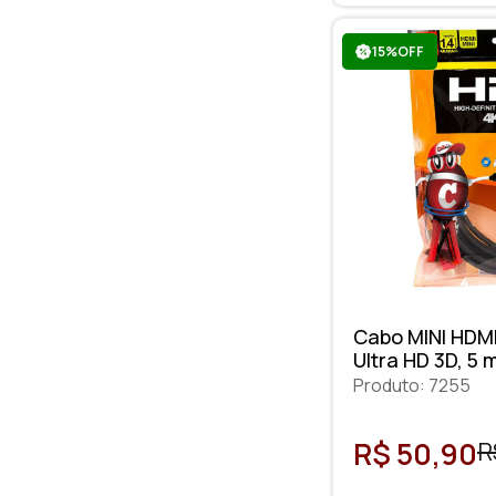
15%OFF
Cabo MINI HDMI
Ultra HD 3D, 5 m
Cabos
Produto: 7255
R$ 50,90
R