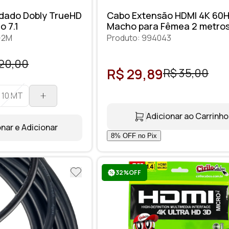
ndado Dobly TrueHD
Cabo Extensão HDMI 4K 60
o 7.1
Macho para Fêmea 2 metro
-2M
Produto: 994043
20,00
R$ 29,89
R$ 35,00
10 MT
Adicionar ao Carrinho
nar e Adicionar
32%OFF