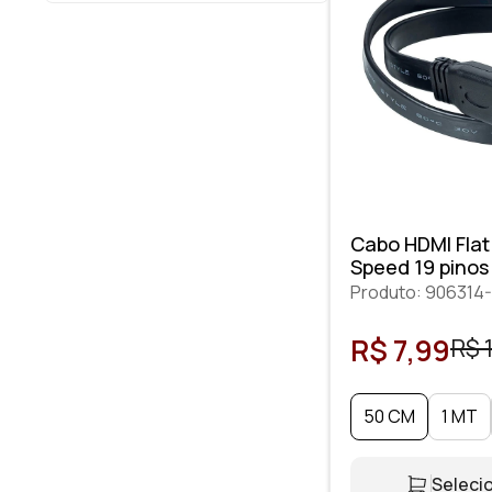
Cabo HDMI Flat
Speed 19 pinos
Produto: 90631
R$ 7,99
R$ 
50 CM
1 MT
Selecio