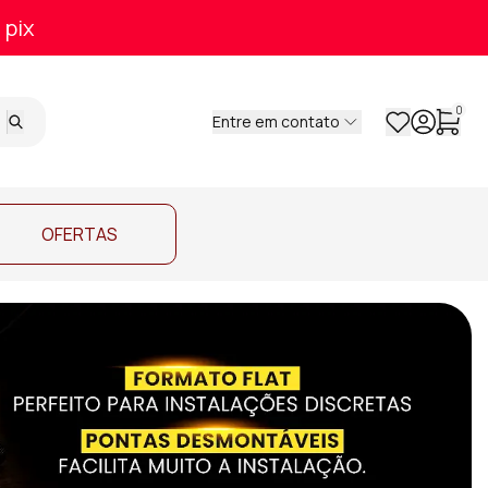
 pix
0
Entre em contato
OFERTAS