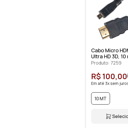
Cabo Micro HDM
Ultra HD 3D, 10 
Cabos
Produto: 7259
R$ 100,00
Em até 3x sem juro
10 MT
Selecio