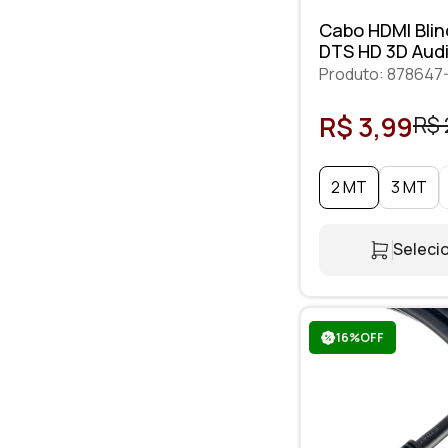
Cabo HDMI Bli
DTS HD 3D Audi
Produto: 878647
R$ 3,99
R$ 
2 MT
3 MT
Selecio
16%OFF