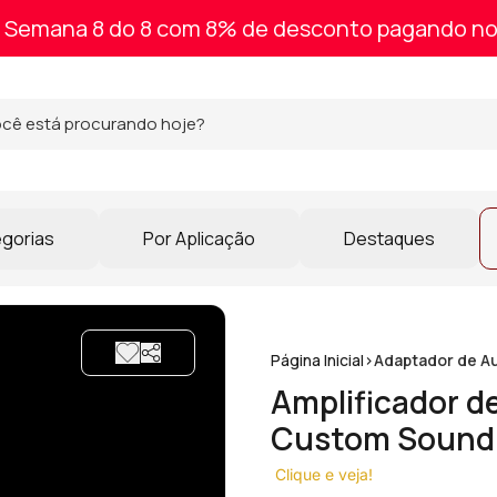
Semana 8 do 8 com 8% de desconto pagando no
egorias
Por Aplicação
Destaques
Página Inicial
>
Adaptador de A
Amplificador d
Custom Sound
Clique e veja!