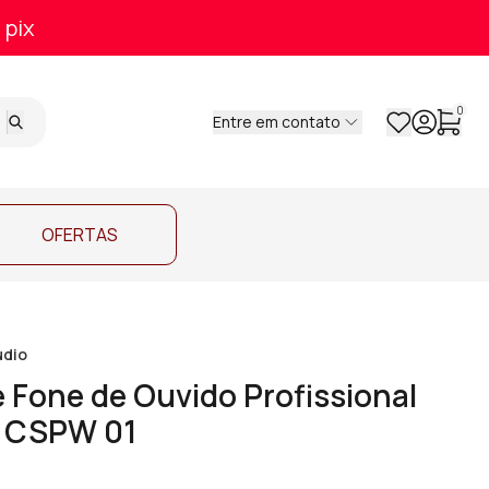
 pix
0
Entre em contato
OFERTAS
udio
e Fone de Ouvido Profissional
 CSPW 01