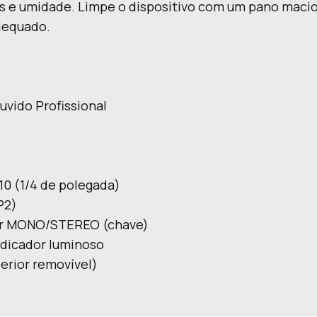
os e umidade. Limpe o dispositivo com um pano macio
dequado.
uvido Profissional
0 (1/4 de polegada)
P2)
etor MONO/STEREO (chave)
ndicador luminoso
erior removível)