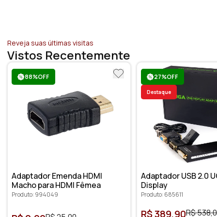
Reveja suas últimas visitas
Vistos Recentemente
88%OFF
27%OFF
Destaque
Adaptador Emenda HDMI
Adaptador USB 2.0 U
Macho para HDMI Fêmea
Display
Produto: 994049
Produto: 685611
R$ 389,90
R$ 538,