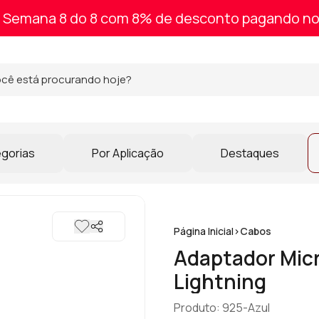
Semana 8 do 8 com 8% de desconto pagando no
egorias
Por Aplicação
Destaques
Página Inicial
>
Cabos
Adaptador Micro
Lightning
Produto: 925-Azul