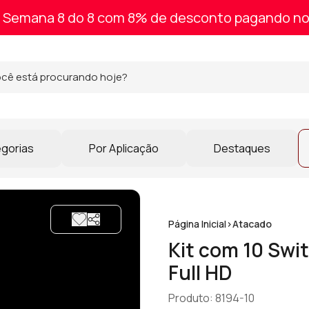
Semana 8 do 8 com 8% de desconto pagando no
egorias
Por Aplicação
Destaques
Página Inicial
>
Atacado
Kit com 10 Swit
Full HD
Produto: 8194-10