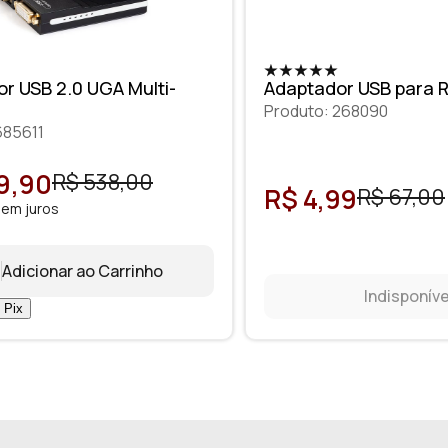
r USB 2.0 UGA Multi-
Adaptador USB para 
Produto: 268090
685611
9,90
R$ 538,00
R$ 4,99
R$ 67,00
sem juros
Adicionar ao Carrinho
Indisponíve