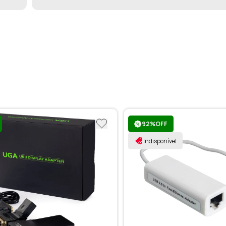
92%OFF
Indisponível