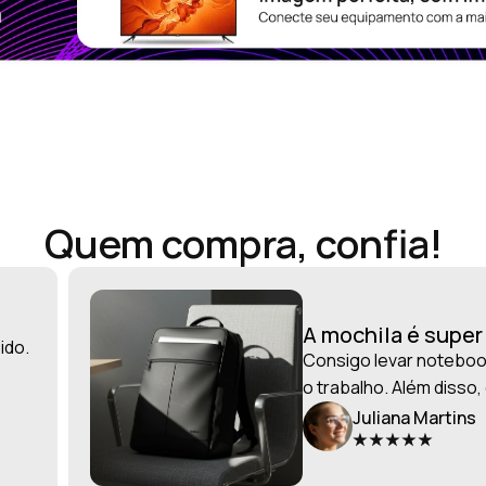
Quem compra, confia!
A mochila é supe
ido.
Consigo levar notebook
o trabalho. Além disso,
Juliana Martins