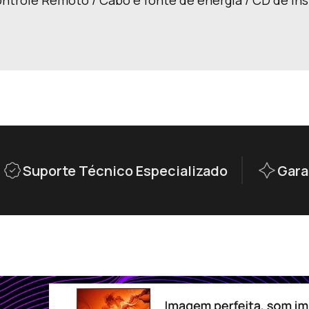
ontrole Remoto / Cabo e fonte de energia / CD de in
Suporte Técnico Especializado
Gara