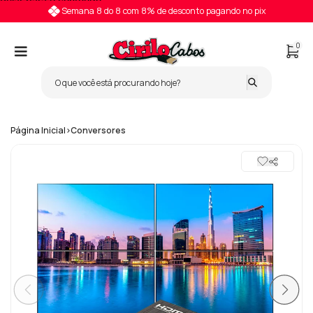
Pular para o conteúdo
Semana 8 do 8 com 8% de desconto pagando no pix
0
Página Inicial
>
Conversores