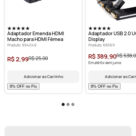
Adaptador Emenda HDMI
Adaptador USB 2.0 U
Macho para HDMI Fêmea
Display
Produto: 994049
Produto: 685611
R$ 389,90
R$ 538,
R$ 2,99
R$ 25,00
Em até 6x sem juros
Adicionar ao Carrinho
Adicionar ao Car