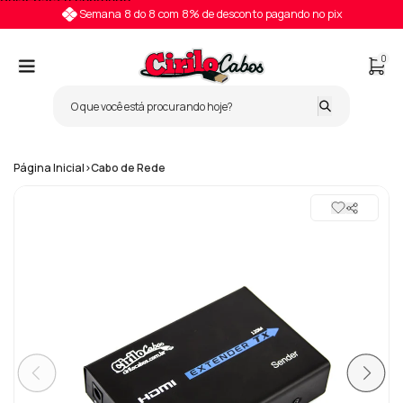
Pular para o conteúdo
Semana 8 do 8 com 8% de desconto pagando no pix
0
Página Inicial
>
Cabo de Rede