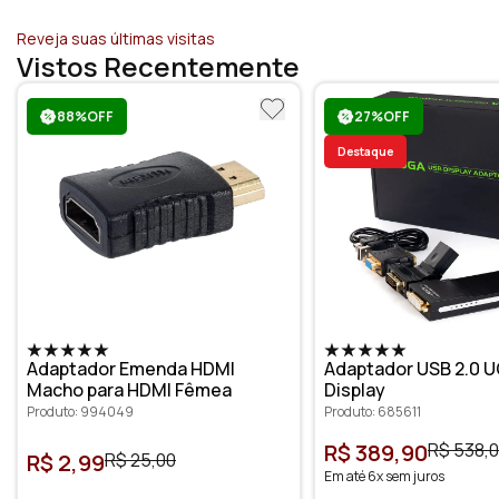
Reveja suas últimas visitas
Vistos Recentemente
88%OFF
27%OFF
Destaque
Adaptador Emenda HDMI
Adaptador USB 2.0 U
Macho para HDMI Fêmea
Display
Produto: 994049
Produto: 685611
R$ 389,90
R$ 538,
R$ 2,99
R$ 25,00
Em até 6x sem juros