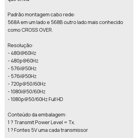
Padrão montagem cabo rede:
568A em um lado e 568B outro lado mais conhecido
como CROSS OVER.
Resolução:
- 480i@60Hz
- 480p@60Hz
- 576i@50Hz
- 576i@50Hz
- 720p@50/60Hz
- 1080i@50/60Hz
- 1080p@50/60Hz Full HD
Conteúdo da embalagem:
1 ? Transmit Power Level = Tx.
1 ? Fontes 5V uma cada transmissor