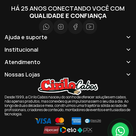
HÁ 25 ANOS CONECTANDO VOCÊ COM
QUALIDADE E CONFIANÇA
Ajuda e suporte
Institucional
Atendimento
Nossas Lojas
Desde 1999, a Cirilo Cabos nasceu do sonho de oferecer soluções em cabos,
não apenas produtos, mas conexões que impulsionassem o seu dia a dia. Ao
longo de duas décadas e meia, construímos uma trajetória sólida ao lado de
profissionais, criadores de conteúdo, montadores de eventos e entusiastas de
tecnologia.