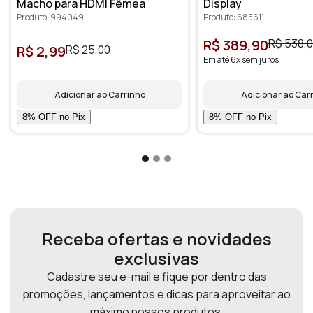
Macho para HDMI Fêmea
Display
Produto: 994049
Produto: 685611
R$ 389,90
R$ 538,
R$ 2,99
R$ 25,00
Em até 6x sem juros
Adicionar ao Carrinho
Adicionar ao Car
Receba ofertas e novidades
exclusivas
Cadastre seu e-mail e fique por dentro das
promoções, lançamentos e dicas para aproveitar ao
máximo nossos produtos.