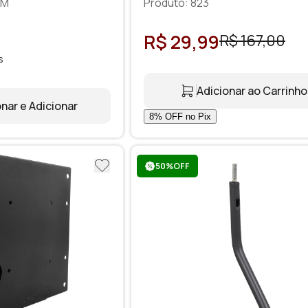
SBRP230
-M
Produto: 823
R$ 29,99
R$ 167,00
s
Adicionar ao Carrinho
nar e Adicionar
50%OFF