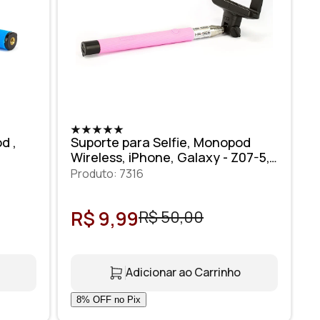
d ,
Suporte para Selfie, Monopod
Wireless, iPhone, Galaxy - Z07-5,
Rosa
Produto: 7316
R$ 9,99
R$ 50,00
Adicionar ao Carrinho