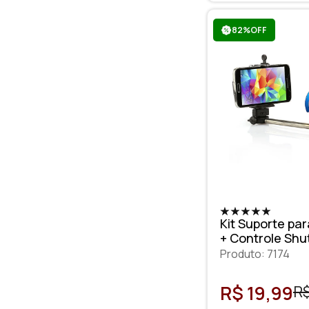
82%OFF
Kit Suporte pa
+ Controle Shu
Preto
Produto: 7174
R$ 19,99
R$