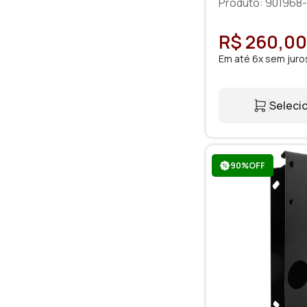
Ajustável
Produto: 901968
R$ 260,00
Em até 6x sem juro
Selecio
90%OFF