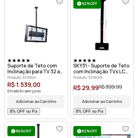
92%OFF
Suporte de Teto com
SKY31 - Suporte de Teto
Inclinação para TV 32 a
com Inclinação TVs LCD,
65" SKY-PRO Grande
LED 19" até 56"
Produto: 329904
Produto: 329699
R$ 1.539,00
R$ 29,99
R$ 399,99
Em até 6x sem juros
Adicionar ao Carrinho
Adicionar ao Carrinho
86%OFF
82%OFF