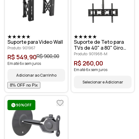
Suporte para Video Wall
Suporte de Teto para
TVs de 40" a 80" Giro
Produto: 901967
360 graus Altura
Produto: 901968-M
R$ 549,90
R$ 900,00
Ajustável
R$ 260,00
Em até 6x sem juros
Em até 6x sem juros
Adicionar ao Carrinho
Selecionar e Adicionar
90%OFF