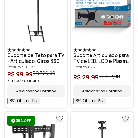
Suporte de Teto para TV
Suporte Articulado para
- Articulado, Giros 360°,
TV de LED, LCD e Plasma
LCD - LED 10" - 80"
10” a 37”- SBRP230
Produto: 901883
Produto: 823
R$ 99,99
R$ 726,00
R$ 29,99
R$ 167,00
Em até 3x sem juros
Adicionar ao Carrinho
Adicionar ao Carrinho
38%OFF