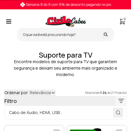
Pular para o conteúdo
Semana 8 do 8 com 8% de desconto pagando no pix
0
Suporte para TV
Encontre modelos de suporte para TV que garantem
segurança e deixam seu ambiente mais organizado e
moderno.
Ordenar por
Relevância
Mostrando
1-24
de 27 Produtos
Filtro