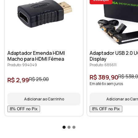
Adaptador Emenda HDMI
Adaptador USB 2.0 U
Macho para HDMI Fêmea
Display
Produto: 994049
Produto: 685611
R$ 389,90
R$ 538,
R$ 2,99
R$ 25,00
Em até 6x sem juros
Adicionar ao Carrinho
Adicionar ao Car