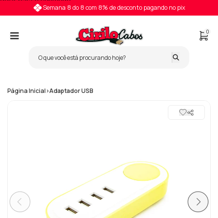
Pular para o conteúdo
Semana 8 do 8 com 8% de desconto pagando no pix
0
Página Inicial
>
Adaptador USB