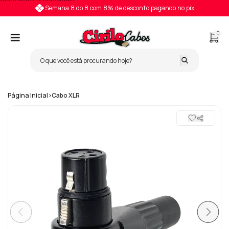
Pular para o conteúdo
Semana 8 do 8 com 8% de desconto pagando no pix
0
Página Inicial
>
Cabo XLR