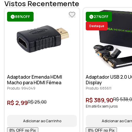
Vistos Recentemente
88%OFF
27%OFF
Destaque
Adaptador Emenda HDMI
Adaptador USB 2.0 U
Macho para HDMI Fêmea
Display
Produto: 994049
Produto: 685611
R$ 389,90
R$ 538,
R$ 2,99
R$ 25,00
Em até 6x sem juros
Adicionar ao Carrinho
Adicionar ao Car