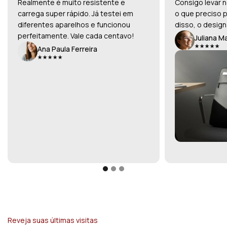
Realmente é muito resistente e
Consigo levar n
carrega super rápido. Já testei em
o que preciso p
diferentes aparelhos e funcionou
disso, o design
perfeitamente. Vale cada centavo!
Juliana M
Ana Paula Ferreira
Reveja suas últimas visitas