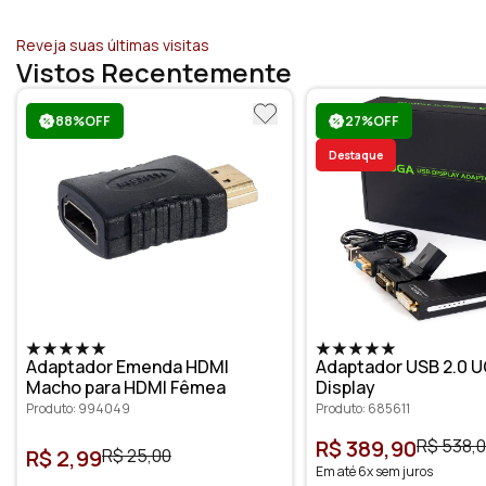
Reveja suas últimas visitas
Vistos Recentemente
88%OFF
27%OFF
Destaque
Adaptador Emenda HDMI
Adaptador USB 2.0 U
Macho para HDMI Fêmea
Display
Produto: 994049
Produto: 685611
R$ 389,90
R$ 538,
R$ 2,99
R$ 25,00
Em até 6x sem juros