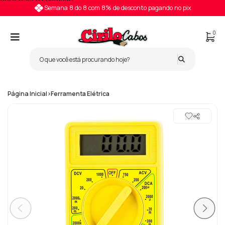
Pular para o conteúdo
Semana 8 do 8 com 8% de desconto pagando no pix
0
Página Inicial
>
Ferramenta Elétrica