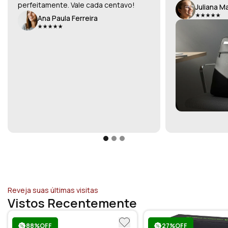
perfeitamente. Vale cada centavo!
Juliana M
Ana Paula Ferreira
Reveja suas últimas visitas
Vistos Recentemente
88%OFF
27%OFF