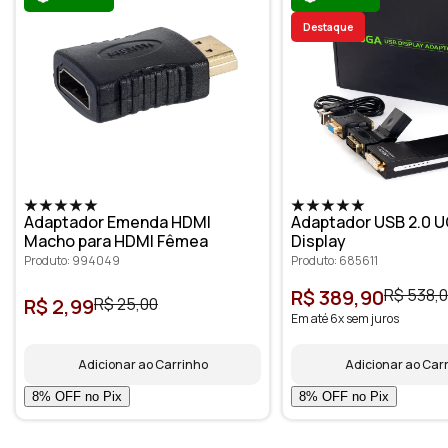
Destaque
Adaptador Emenda HDMI
Adaptador USB 2.0 U
Macho para HDMI Fêmea
Display
Produto: 994049
Produto: 685611
R$ 389,90
R$ 538,
R$ 2,99
R$ 25,00
Em até 6x sem juros
Adicionar ao Carrinho
Adicionar ao Car