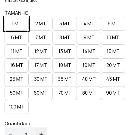
Em até 6x sem juros
TAMANHO
1 MT
2 MT
3 MT
4 MT
5 MT
6 MT
7 MT
8 MT
9 MT
10 MT
11 MT
12 MT
13 MT
14 MT
15 MT
16 MT
17 MT
18 MT
19 MT
20 MT
25 MT
30 MT
35 MT
40 MT
45 MT
50 MT
60 MT
70 MT
80 MT
90 MT
100 MT
Quantidade
1