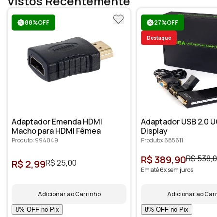
Vistos Recentemente
88%OFF
27%OFF
Destaque
Adaptador Emenda HDMI
Adaptador USB 2.0 U
Macho para HDMI Fêmea
Display
Produto: 994049
Produto: 685611
R$ 389,90
R$ 538,
R$ 2,99
R$ 25,00
Em até 6x sem juros
Adicionar ao Carrinho
Adicionar ao Car