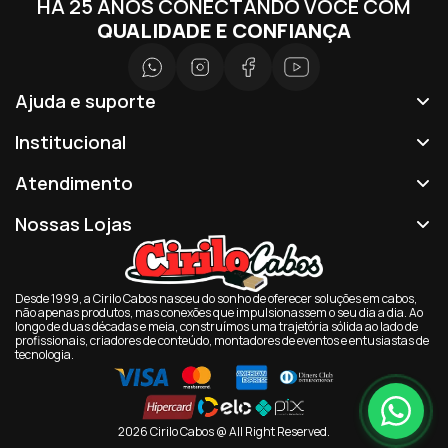
HÁ 25 ANOS CONECTANDO VOCÊ COM
QUALIDADE E CONFIANÇA
Ajuda e suporte
Institucional
Atendimento
Nossas Lojas
Desde 1999, a Cirilo Cabos nasceu do sonho de oferecer soluções em cabos,
não apenas produtos, mas conexões que impulsionassem o seu dia a dia. Ao
longo de duas décadas e meia, construímos uma trajetória sólida ao lado de
profissionais, criadores de conteúdo, montadores de eventos e entusiastas de
tecnologia.
2026 Cirilo Cabos @ All Right Reserved.