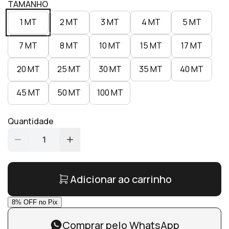
TAMANHO
1 MT
2 MT
3 MT
4 MT
5 MT
7 MT
8 MT
10 MT
15 MT
17 MT
20 MT
25 MT
30 MT
35 MT
40 MT
45 MT
50 MT
100 MT
Quantidade
1
Adicionar ao carrinho
Comprar pelo WhatsApp