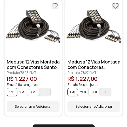
Medusa 12 Vias Montada
Medusa 12 Vias Montada
com Conectores Santo
com Conectores
Ângelo
Amphenol
Produto: 7826-1MT
Produto: 7827-1MT
R$ 1.227,00
R$ 1.227,00
Em até 6x sem juros
Em até 6x sem juros
1 MT
2 MT
3 MT
1 MT
2 MT
3 MT
Selecionar e Adicionar
Selecionar e Adicionar