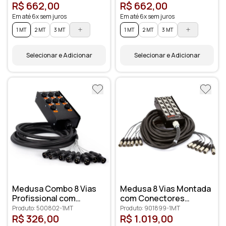
R$ 662,00
R$ 662,00
Em até 6x sem juros
Em até 6x sem juros
1 MT
2 MT
3 MT
1 MT
2 MT
3 MT
Selecionar e Adicionar
Selecionar e Adicionar
Medusa Combo 8 Vias
Medusa 8 Vias Montada
Profissional com
com Conectores
Conectores XLR
Profissionais
Produto: 500802-1MT
Produto: 901899-1MT
Anilhados
R$ 326,00
R$ 1.019,00