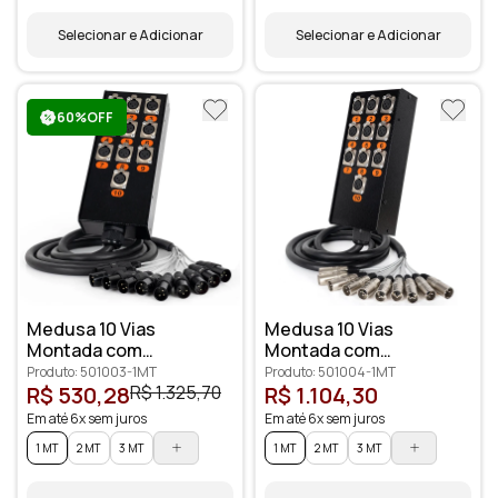
Selecionar e Adicionar
Selecionar e Adicionar
60%OFF
Medusa 10 Vias
Medusa 10 Vias
Montada com
Montada com
Conectores
Conectores Santo
Produto: 501003-1MT
Produto: 501004-1MT
Profissionais
Ângelo
R$ 530,28
R$ 1.325,70
R$ 1.104,30
Em até 6x sem juros
Em até 6x sem juros
1 MT
2 MT
3 MT
1 MT
2 MT
3 MT