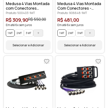
Medusa 4 Vias Montada
Medusa 4 Vias Montada
com Conectores
Com Conectores -
Profissionais
Santo Ângelo
Produto: 500403-1MT
Produto: 906648-1MT
R$ 309,90
R$ 550,00
R$ 481,00
Em até 6x sem juros
Em até 6x sem juros
1 MT
2 MT
3 MT
1 MT
2 MT
3 MT
Selecionar e Adicionar
Selecionar e Adicionar