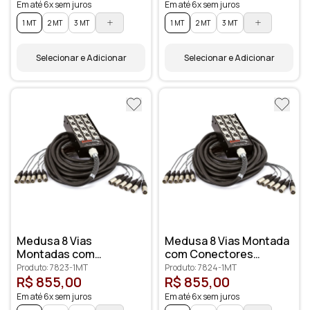
Em até 6x sem juros
Em até 6x sem juros
1 MT
2 MT
3 MT
1 MT
2 MT
3 MT
Selecionar e Adicionar
Selecionar e Adicionar
Medusa 8 Vias
Medusa 8 Vias Montada
Montadas com
com Conectores
Conectores Santo
Amphenol
Produto: 7823-1MT
Produto: 7824-1MT
Ângelo
R$ 855,00
R$ 855,00
Em até 6x sem juros
Em até 6x sem juros