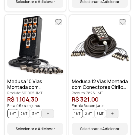
Selecionar e Adicionar
Selecionar e Adicionar
Medusa 10 Vias
Medusa 12 Vias Montada
Montada com
com Conectores Cirilo
Conectores Amphenol
Cabos
Produto: 501005-1MT
Produto: 7828-1MT
R$ 1.104,30
R$ 321,00
Em até 6x sem juros
Em até 6x sem juros
1 MT
2 MT
3 MT
1 MT
2 MT
3 MT
Selecionar e Adicionar
Selecionar e Adicionar