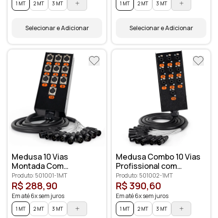
1 MT
2 MT
3 MT
1 MT
2 MT
3 MT
Selecionar e Adicionar
Selecionar e Adicionar
Medusa 10 Vias
Medusa Combo 10 Vias
Montada Com
Profissional com
Conectores Cirilo
Conectores XLR
Produto: 501001-1MT
Produto: 501002-1MT
Cabos
Anilhados
R$ 288,90
R$ 390,60
Em até 6x sem juros
Em até 6x sem juros
1 MT
2 MT
3 MT
1 MT
2 MT
3 MT