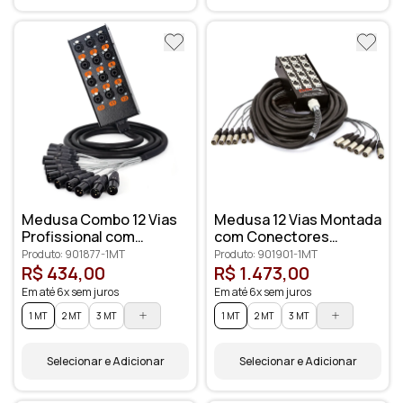
Medusa Combo 12 Vias
Medusa 12 Vias Montada
Profissional com
com Conectores
Conectores XLR
Profissionais
Produto: 901877-1MT
Produto: 901901-1MT
Anilhados
R$ 434,00
R$ 1.473,00
Em até 6x sem juros
Em até 6x sem juros
1 MT
2 MT
3 MT
1 MT
2 MT
3 MT
Selecionar e Adicionar
Selecionar e Adicionar