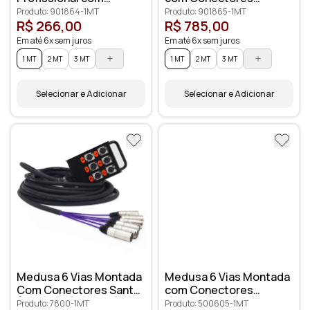
Conectores XLR
Profissionais
Produto: 901864-1MT
Produto: 901865-1MT
Anilhados
R$ 266,00
R$ 785,00
Em até 6x sem juros
Em até 6x sem juros
1 MT
2 MT
3 MT
1 MT
2 MT
3 MT
Selecionar e Adicionar
Selecionar e Adicionar
Medusa 6 Vias Montada
Medusa 6 Vias Montada
Com Conectores Santo
com Conectores
Ângelo
Amphenol
Produto: 7800-1MT
Produto: 500605-1MT