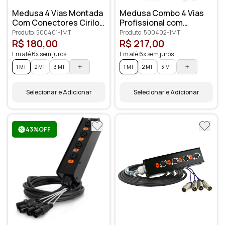
Medusa 4 Vias Montada
Medusa Combo 4 Vias
Com Conectores Cirilo
Profissional com
Cabos
Conectores XLR
Produto: 500401-1MT
Produto: 500402-1MT
Anilhados
R$ 180,00
R$ 217,00
Em até 6x sem juros
Em até 6x sem juros
1 MT
2 MT
3 MT
1 MT
2 MT
3 MT
Selecionar e Adicionar
Selecionar e Adicionar
43%OFF