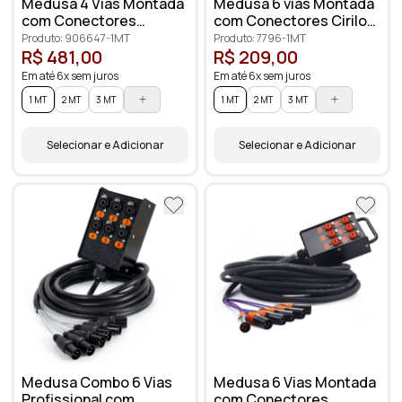
Medusa 4 Vias Montada
Medusa 6 vias Montada
com Conectores
com Conectores Cirilo
Amphenol
Cabos
Produto: 906647-1MT
Produto: 7796-1MT
R$ 481,00
R$ 209,00
Em até 6x sem juros
Em até 6x sem juros
1 MT
2 MT
3 MT
1 MT
2 MT
3 MT
Selecionar e Adicionar
Selecionar e Adicionar
Medusa Combo 6 Vias
Medusa 6 Vias Montada
Profissional com
com Conectores