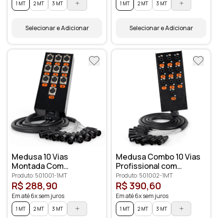
1 MT
2 MT
3 MT
1 MT
2 MT
3 MT
Selecionar e Adicionar
Selecionar e Adicionar
Medusa 10 Vias
Medusa Combo 10 Vias
Montada Com
Profissional com
Conectores Cirilo
Conectores XLR
Produto: 501001-1MT
Produto: 501002-1MT
Cabos
Anilhados
R$ 288,90
R$ 390,60
Em até 6x sem juros
Em até 6x sem juros
1 MT
2 MT
3 MT
1 MT
2 MT
3 MT