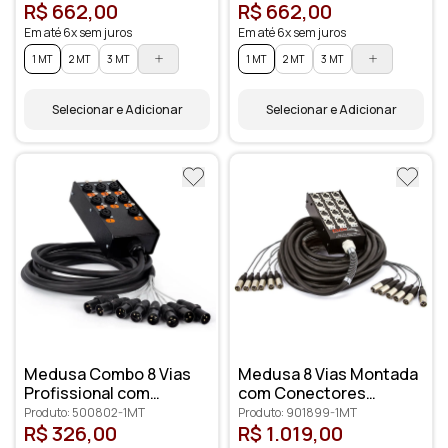
R$ 662,00
R$ 662,00
Em até 6x sem juros
Em até 6x sem juros
1 MT
2 MT
3 MT
1 MT
2 MT
3 MT
Selecionar e Adicionar
Selecionar e Adicionar
Medusa Combo 8 Vias
Medusa 8 Vias Montada
Profissional com
com Conectores
Conectores XLR
Profissionais
Produto: 500802-1MT
Produto: 901899-1MT
Anilhados
R$ 326,00
R$ 1.019,00