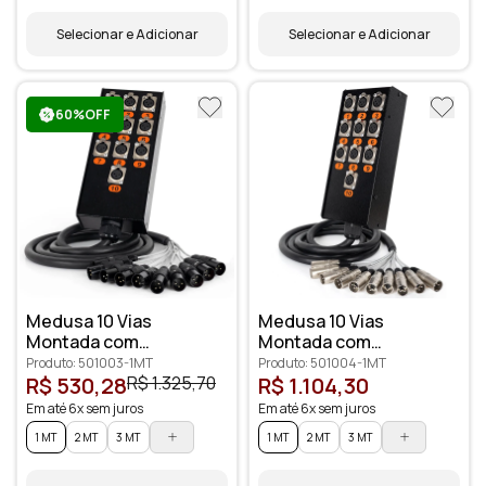
Selecionar e Adicionar
Selecionar e Adicionar
60%OFF
Medusa 10 Vias
Medusa 10 Vias
Montada com
Montada com
Conectores
Conectores Santo
Produto: 501003-1MT
Produto: 501004-1MT
Profissionais
Ângelo
R$ 530,28
R$ 1.325,70
R$ 1.104,30
Em até 6x sem juros
Em até 6x sem juros
1 MT
2 MT
3 MT
1 MT
2 MT
3 MT