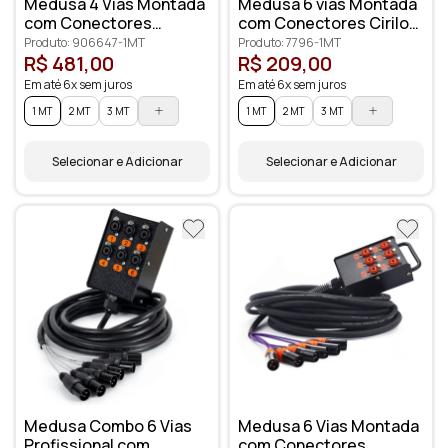
Medusa 4 Vias Montada
Medusa 6 vias Montada
com Conectores
com Conectores Cirilo
Amphenol
Cabos
Produto: 906647-1MT
Produto: 7796-1MT
R$ 481,00
R$ 209,00
Em até 6x sem juros
Em até 6x sem juros
1 MT
2 MT
3 MT
1 MT
2 MT
3 MT
Selecionar e Adicionar
Selecionar e Adicionar
Medusa Combo 6 Vias
Medusa 6 Vias Montada
Profissional com
com Conectores