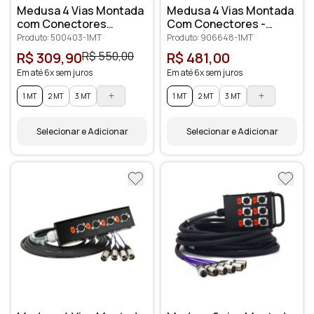
Medusa 4 Vias Montada
Medusa 4 Vias Montada
com Conectores
Com Conectores -
Profissionais
Santo Ângelo
Produto: 500403-1MT
Produto: 906648-1MT
R$ 309,90
R$ 550,00
R$ 481,00
Em até 6x sem juros
Em até 6x sem juros
1 MT
2 MT
3 MT
1 MT
2 MT
3 MT
Selecionar e Adicionar
Selecionar e Adicionar