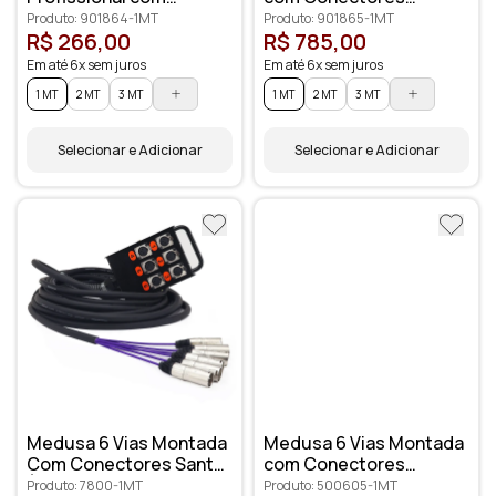
Conectores XLR
Profissionais
Produto: 901864-1MT
Produto: 901865-1MT
Anilhados
R$ 266,00
R$ 785,00
Em até 6x sem juros
Em até 6x sem juros
1 MT
2 MT
3 MT
1 MT
2 MT
3 MT
Selecionar e Adicionar
Selecionar e Adicionar
Medusa 6 Vias Montada
Medusa 6 Vias Montada
Com Conectores Santo
com Conectores
Ângelo
Amphenol
Produto: 7800-1MT
Produto: 500605-1MT