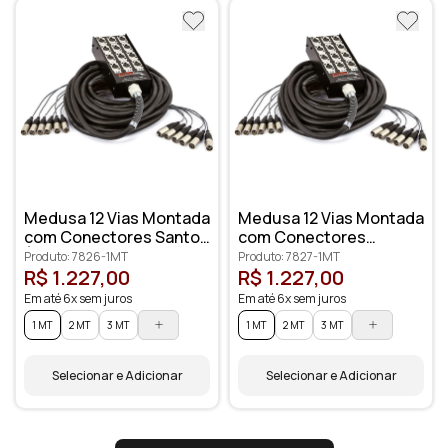
Medusa 12 Vias Montada
Medusa 12 Vias Montada
com Conectores Santo
com Conectores
Ângelo
Amphenol
Produto: 7826-1MT
Produto: 7827-1MT
R$ 1.227,00
R$ 1.227,00
Em até 6x sem juros
Em até 6x sem juros
1 MT
2 MT
3 MT
1 MT
2 MT
3 MT
Selecionar e Adicionar
Selecionar e Adicionar