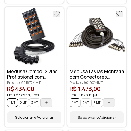
Medusa Combo 12 Vias
Medusa 12 Vias Montada
Profissional com
com Conectores
Conectores XLR
Profissionais
Produto: 901877-1MT
Produto: 901901-1MT
Anilhados
R$ 434,00
R$ 1.473,00
Em até 6x sem juros
Em até 6x sem juros
1 MT
2 MT
3 MT
1 MT
2 MT
3 MT
Selecionar e Adicionar
Selecionar e Adicionar