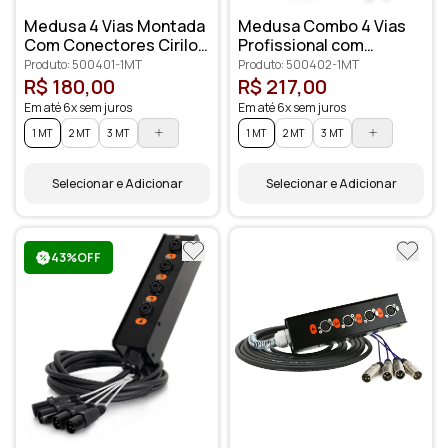
Medusa 4 Vias Montada
Medusa Combo 4 Vias
Com Conectores Cirilo
Profissional com
Cabos
Conectores XLR
Produto: 500401-1MT
Produto: 500402-1MT
Anilhados
R$ 180,00
R$ 217,00
Em até 6x sem juros
Em até 6x sem juros
1 MT
2 MT
3 MT
1 MT
2 MT
3 MT
Selecionar e Adicionar
Selecionar e Adicionar
43%OFF