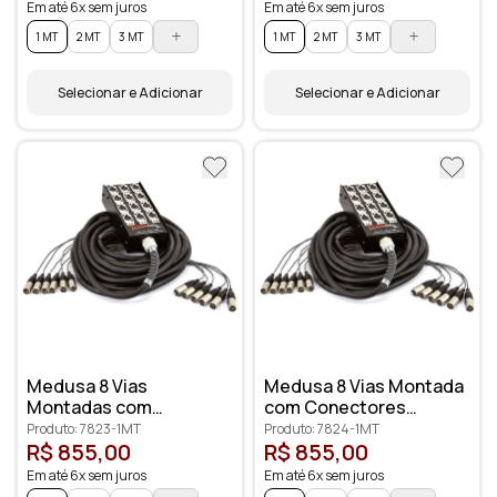
Em até 6x sem juros
Em até 6x sem juros
1 MT
2 MT
3 MT
1 MT
2 MT
3 MT
Selecionar e Adicionar
Selecionar e Adicionar
Medusa 8 Vias
Medusa 8 Vias Montada
Montadas com
com Conectores
Conectores Santo
Amphenol
Produto: 7823-1MT
Produto: 7824-1MT
Ângelo
R$ 855,00
R$ 855,00
Em até 6x sem juros
Em até 6x sem juros