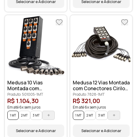
Selecionar e Adicionar
Selecionar e Adicionar
Medusa 10 Vias
Medusa 12 Vias Montada
Montada com
com Conectores Cirilo
Conectores Amphenol
Cabos
Produto: 501005-1MT
Produto: 7828-1MT
R$ 1.104,30
R$ 321,00
Em até 6x sem juros
Em até 6x sem juros
1 MT
2 MT
3 MT
1 MT
2 MT
3 MT
Selecionar e Adicionar
Selecionar e Adicionar