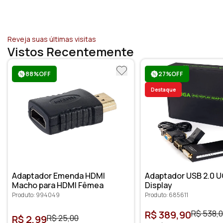
Reveja suas últimas visitas
Vistos Recentemente
88%OFF
27%OFF
Destaque
Adaptador Emenda HDMI
Adaptador USB 2.0 U
Macho para HDMI Fêmea
Display
Produto: 994049
Produto: 685611
R$ 389,90
R$ 538,
R$ 2,99
R$ 25,00