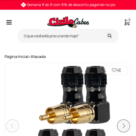
Pular para o conteúdo
Semana 8 do 8 com 8% de desconto pagando no pix
0
Página Inicial
>
Atacado