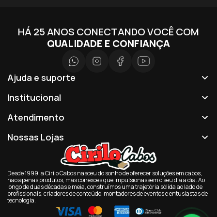
HÁ 25 ANOS CONECTANDO VOCÊ COM
QUALIDADE E CONFIANÇA
Ajuda e suporte
Institucional
Atendimento
Nossas Lojas
Desde 1999, a Cirilo Cabos nasceu do sonho de oferecer soluções em cabos,
não apenas produtos, mas conexões que impulsionassem o seu dia a dia. Ao
longo de duas décadas e meia, construímos uma trajetória sólida ao lado de
profissionais, criadores de conteúdo, montadores de eventos e entusiastas de
tecnologia.