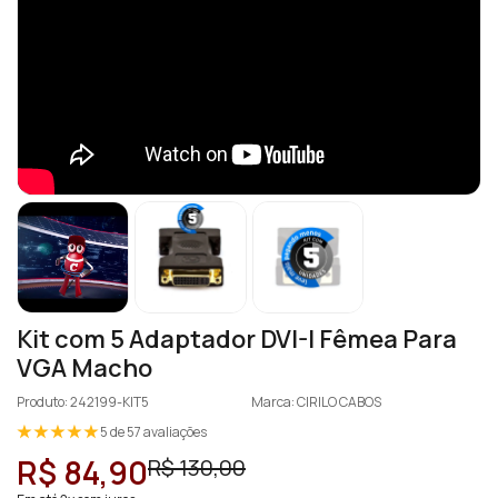
Kit com 5 Adaptador DVI-I Fêmea Para
VGA Macho
Produto: 242199-KIT5
Marca: CIRILO CABOS
5 de 57 avaliações
R$ 84,90
R$ 130,00