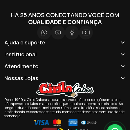
HÁ 25 ANOS CONECTANDO VOCÊ COM
QUALIDADE E CONFIANÇA
Ajuda e suporte
Institucional
Atendimento
Nossas Lojas
Desde 1999, a Cirilo Cabos nasceu do sonho de oferecer soluções em cabos,
não apenas produtos, mas conexões que impulsionassem o seu dia a dia. Ao
longo de duas décadas e meia, construímos uma trajetória sólida ao lado de
profissionais, criadores de conteúdo, montadores de eventos e entusiastas de
tecnologia.