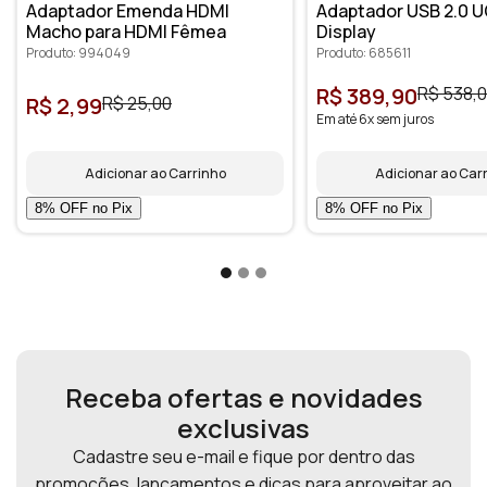
Adaptador Emenda HDMI
Adaptador USB 2.0 U
Macho para HDMI Fêmea
Display
Produto: 994049
Produto: 685611
R$ 389,90
R$ 538,
R$ 2,99
R$ 25,00
Em até 6x sem juros
Adicionar ao Carrinho
Adicionar ao Car
Receba ofertas e novidades
exclusivas
Cadastre seu e-mail e fique por dentro das
promoções, lançamentos e dicas para aproveitar ao