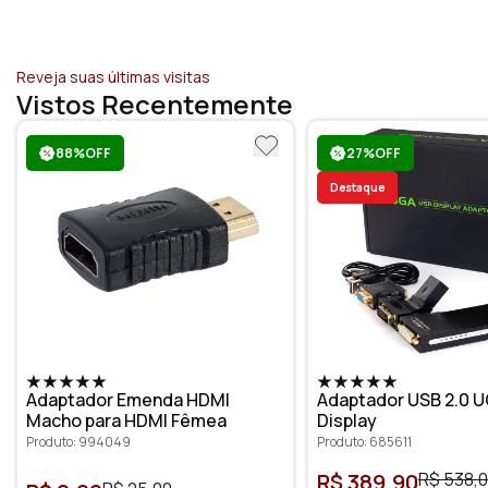
Reveja suas últimas visitas
Vistos Recentemente
88%OFF
27%OFF
Destaque
Adaptador Emenda HDMI
Adaptador USB 2.0 U
Macho para HDMI Fêmea
Display
Produto: 994049
Produto: 685611
R$ 389,90
R$ 538,