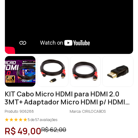
KIT Cabo Micro HDMI para HDMI 2.0
3MT+ Adaptador Micro HDMI p/ HDMI
Macho
Produto: 906288
Marca: CIRILO CABOS
5 de 57 avaliações
R$ 49,00
R$ 62,00