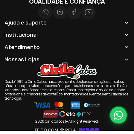
QUALIDADE E CONFIANÇA
Ajuda e suporte
Institucional
Atendimento
Nossas Lojas
Desde 1999, a Cirilo Cabos nasceu do sonho de oferecer soluções em cabos,
não apenas produtos, mas conexões que impulsionassem o seu dia a dia. Ao
longo de duas décadas e meia, construímos uma trajetória sólida ao lado de
profissionais, criadores de conteúdo, montadores de eventos e entusiastas de
tecnologia.
2026 Cirilo Cabos @ All Right Reserved.
FEITO COM 💜 PELA