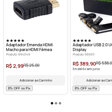
Adaptador Emenda HDMI
Adaptador USB 2.0 U
Macho para HDMI Fêmea
Display
Produto: 994049
Produto: 685611
R$ 389,90
R$ 538,
R$ 2,99
R$ 25,00
Em até 6x sem juros
Adicionar ao Carrinho
Adicionar ao Car