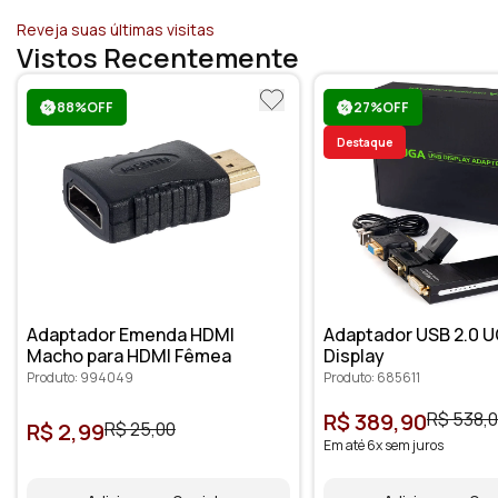
Reveja suas últimas visitas
Vistos Recentemente
88%OFF
27%OFF
Destaque
Adaptador Emenda HDMI
Adaptador USB 2.0 U
Macho para HDMI Fêmea
Display
Produto: 994049
Produto: 685611
R$ 389,90
R$ 538,
R$ 2,99
R$ 25,00
Em até 6x sem juros