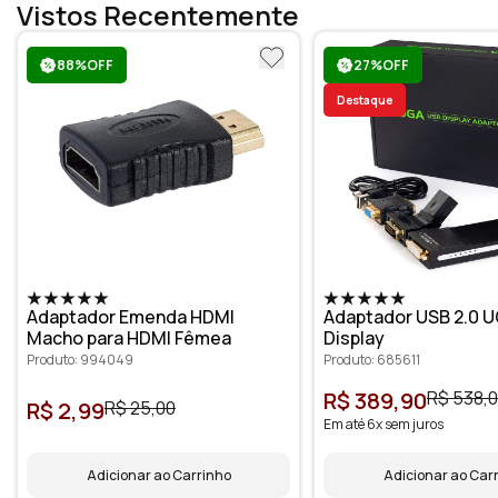
Vistos Recentemente
88%OFF
27%OFF
Destaque
Adaptador Emenda HDMI
Adaptador USB 2.0 U
Macho para HDMI Fêmea
Display
Produto: 994049
Produto: 685611
R$ 389,90
R$ 538,
R$ 2,99
R$ 25,00
Em até 6x sem juros
Adicionar ao Carrinho
Adicionar ao Car