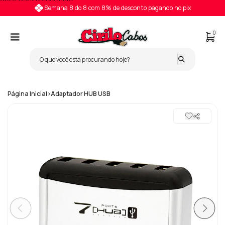
Pular para o conteúdo
Semana 8 do 8 com 8% de desconto pagando no pix
0
Página Inicial
>
Adaptador HUB USB