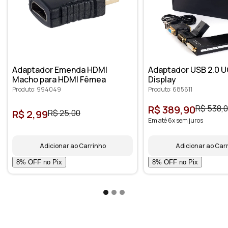
Adaptador Emenda HDMI
Adaptador USB 2.0 U
Macho para HDMI Fêmea
Display
Produto: 994049
Produto: 685611
R$ 389,90
R$ 538,
R$ 2,99
R$ 25,00
Em até 6x sem juros
Adicionar ao Carrinho
Adicionar ao Car