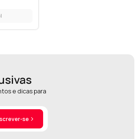
l
usivas
tos e dicas para
nscrever-se