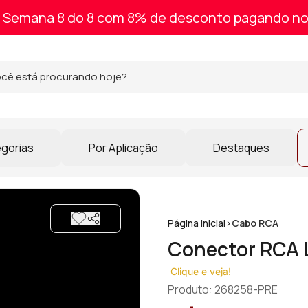
Semana 8 do 8 com 8% de desconto pagando no
egorias
Por Aplicação
Destaques
Página Inicial
>
Cabo RCA
Conector RCA Li
Clique e veja!
Produto: 268258-PRE