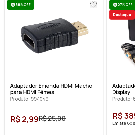
88%OFF
27%OFF
Destaque
Adaptador Emenda HDMI Macho
Adaptado
para HDMI Fêmea
Display
Produto: 994049
Produto: 
R$ 38
R$ 2,99
R$ 25,00
Em até 6x 