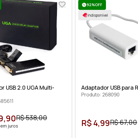
92%OFF
Indisponível
r USB 2.0 UGA Multi-
Adaptador USB para 
Produto: 268090
685611
9,90
R$ 538,00
R$ 4,99
R$ 67,00
sem juros