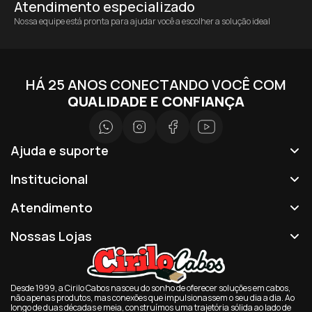
Atendimento especializado
Nossa equipe está pronta para ajudar você a escolher a solução ideal
HÁ 25 ANOS CONECTANDO VOCÊ COM
QUALIDADE E CONFIANÇA
Ajuda e suporte
Institucional
Atendimento
Nossas Lojas
Desde 1999, a Cirilo Cabos nasceu do sonho de oferecer soluções em cabos,
não apenas produtos, mas conexões que impulsionassem o seu dia a dia. Ao
longo de duas décadas e meia, construímos uma trajetória sólida ao lado de