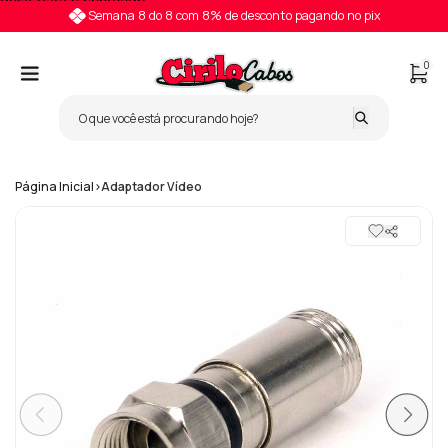
Pular para o conteúdo
Semana 8 do 8 com 8% de desconto pagando no pix
0
Página Inicial
>
Adaptador Vídeo