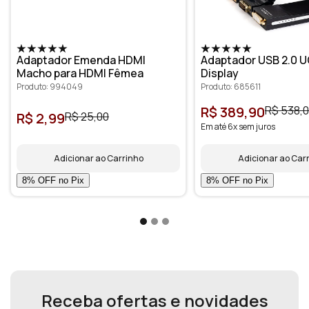
Adaptador Emenda HDMI
Adaptador USB 2.0 U
Macho para HDMI Fêmea
Display
Produto: 994049
Produto: 685611
R$ 389,90
R$ 538,
R$ 2,99
R$ 25,00
Em até 6x sem juros
Adicionar ao Carrinho
Adicionar ao Car
Receba ofertas e novidades