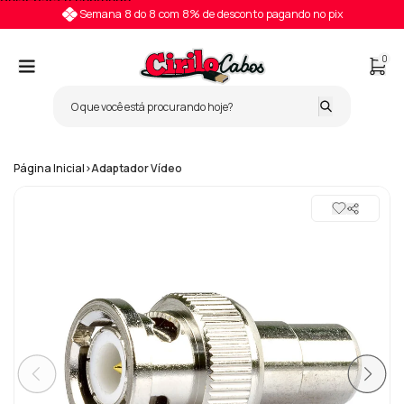
Pular para o conteúdo
Semana 8 do 8 com 8% de desconto pagando no pix
0
Página Inicial
>
Adaptador Vídeo