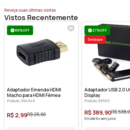
Reveja suas últimas visitas
Vistos Recentemente
88%OFF
27%OFF
Destaque
Adaptador Emenda HDMI
Adaptador USB 2.0 U
Macho para HDMI Fêmea
Display
Produto: 994049
Produto: 685611
R$ 389,90
R$ 538,
R$ 2,99
R$ 25,00
Em até 6x sem juros