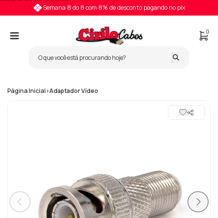
Pular para o conteúdo
Semana 8 do 8 com 8% de desconto pagando no pix
0
Página Inicial
>
Adaptador Vídeo