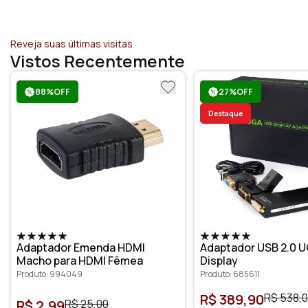
Reveja suas últimas visitas
Vistos Recentemente
88%OFF
27%OFF
Destaque
Adaptador Emenda HDMI
Adaptador USB 2.0 U
Macho para HDMI Fêmea
Display
Produto: 994049
Produto: 685611
R$ 389,90
R$ 538,
R$ 2,99
R$ 25,00