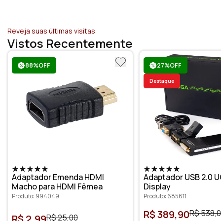
Reveja suas últimas visitas
Vistos Recentemente
88%OFF
27%OFF
Destaque
Adaptador Emenda HDMI
Adaptador USB 2.0 U
Macho para HDMI Fêmea
Display
Produto: 994049
Produto: 685611
R$ 389,90
R$ 538,
R$ 2,99
R$ 25,00