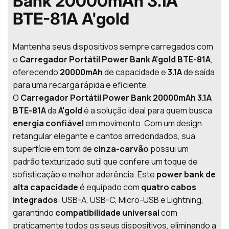
Bank 20000mAh 3.1A
BTE-81A A'gold
Mantenha seus dispositivos sempre carregados com
o
Carregador Portátil Power Bank A'gold BTE-81A
,
oferecendo
20000mAh
de capacidade e
3.1A
de saída
para uma recarga rápida e eficiente.
O
Carregador Portátil Power Bank 20000mAh 3.1A
BTE-81A
da
A'gold
é a solução ideal para quem busca
energia confiável
em movimento. Com um design
retangular elegante e cantos arredondados, sua
superfície em tom de
cinza-carvão
possui um
padrão texturizado sutil que confere um toque de
sofisticação e melhor aderência. Este
power bank de
alta capacidade
é equipado com
quatro cabos
integrados
: USB-A, USB-C, Micro-USB e Lightning,
garantindo
compatibilidade universal
com
praticamente todos os seus dispositivos, eliminando a