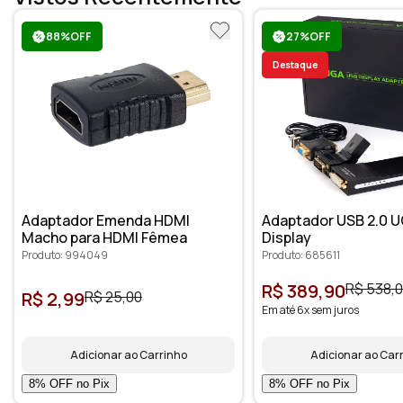
88%OFF
27%OFF
Destaque
Adaptador Emenda HDMI
Adaptador USB 2.0 U
Macho para HDMI Fêmea
Display
Produto: 994049
Produto: 685611
R$ 389,90
R$ 538,
R$ 2,99
R$ 25,00
Em até 6x sem juros
Adicionar ao Carrinho
Adicionar ao Car