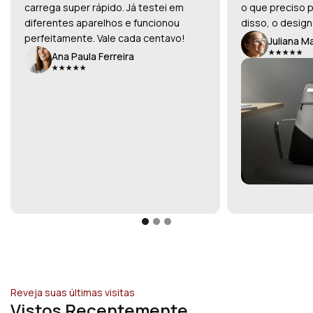
carrega super rápido. Já testei em
o que preciso p
diferentes aparelhos e funcionou
disso, o design
perfeitamente. Vale cada centavo!
Juliana M
Ana Paula Ferreira
Reveja suas últimas visitas
Vistos Recentemente