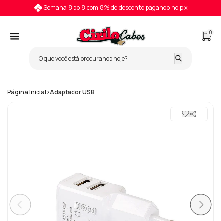
Pular para o conteúdo
Semana 8 do 8 com 8% de desconto pagando no pix
0
Página Inicial
>
Adaptador USB