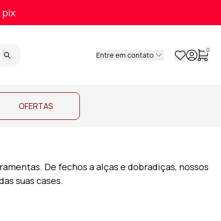
 pix
0
Entre em contato
OFERTAS
rramentas. De fechos a alças e dobradiças, nossos
 das suas cases.