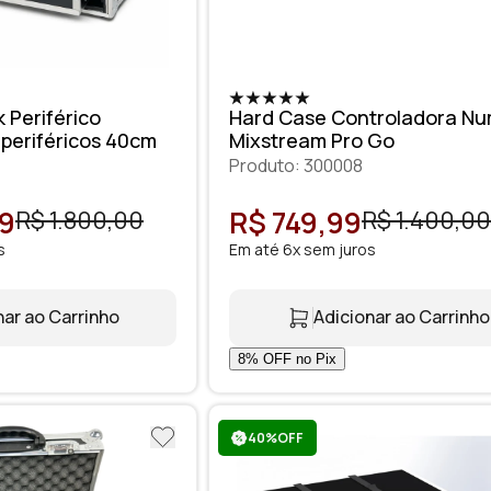
 Periférico
Hard Case Controladora Nu
 periféricos 40cm
Mixstream Pro Go
Produto: 300008
99
R$ 749,99
R$ 1.800,00
R$ 1.400,00
s
Em até 6x sem juros
nar ao Carrinho
Adicionar ao Carrinho
40%OFF