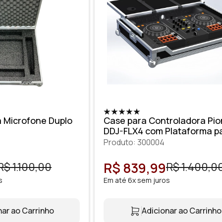
 Microfone Duplo
Case para Controladora Pi
DDJ-FLX4 com Plataforma p
Notebook
Produto: 300004
R$ 839,99
R$ 1.100,00
R$ 1.400,0
s
Em até 6x sem juros
nar ao Carrinho
Adicionar ao Carrinho