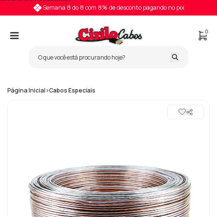
Pular para o conteúdo
Semana 8 do 8 com 8% de desconto pagando no pix
0
Página Inicial
>
Cabos Especiais