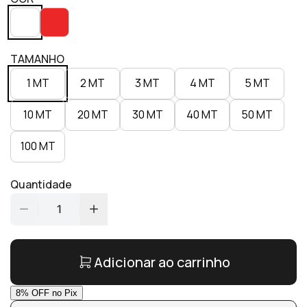
TAMANHO
1 MT
2 MT
3 MT
4 MT
5 MT
10 MT
20 MT
30 MT
40 MT
50 MT
100 MT
Quantidade
1
Adicionar ao carrinho