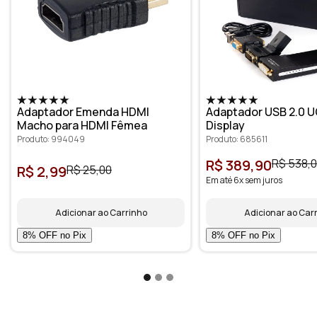
Adaptador Emenda HDMI
Adaptador USB 2.0 U
Macho para HDMI Fêmea
Display
Produto: 994049
Produto: 685611
R$ 389,90
R$ 538,
R$ 2,99
R$ 25,00
Em até 6x sem juros
Adicionar ao Carrinho
Adicionar ao Car