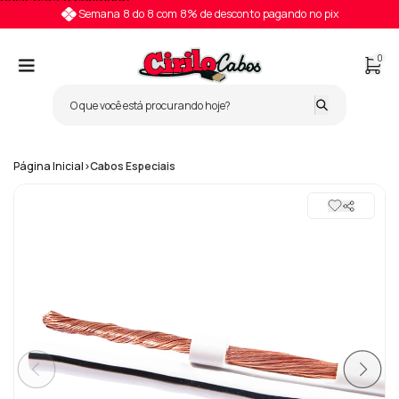
Pular para o conteúdo
Semana 8 do 8 com 8% de desconto pagando no pix
0
Página Inicial
>
Cabos Especiais