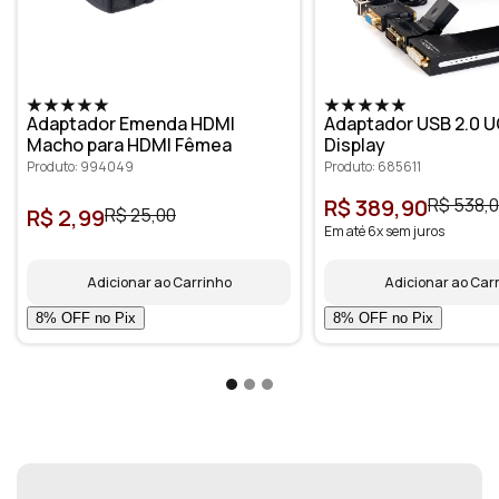
Adaptador Emenda HDMI
Adaptador USB 2.0 U
Macho para HDMI Fêmea
Display
Produto: 994049
Produto: 685611
R$ 389,90
R$ 538,
R$ 2,99
R$ 25,00
Em até 6x sem juros
Adicionar ao Carrinho
Adicionar ao Car