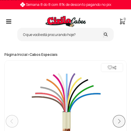
Pular para o conteúdo
Semana 8 do 8 com 8% de desconto pagando no pix
0
Página Inicial
>
Cabos Especiais