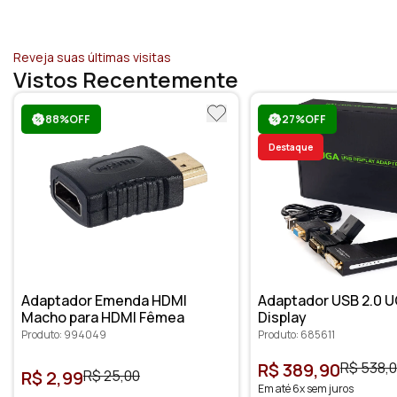
Reveja suas últimas visitas
Vistos Recentemente
88%OFF
27%OFF
Destaque
Adaptador Emenda HDMI
Adaptador USB 2.0 U
Macho para HDMI Fêmea
Display
Produto: 994049
Produto: 685611
R$ 389,90
R$ 538,
R$ 2,99
R$ 25,00
Em até 6x sem juros