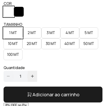
COR
TAMANHO
1 MT
2 MT
3 MT
4 MT
5 MT
10 MT
20 MT
30 MT
40 MT
50 MT
100 MT
Quantidade
1
Adicionar ao carrinho