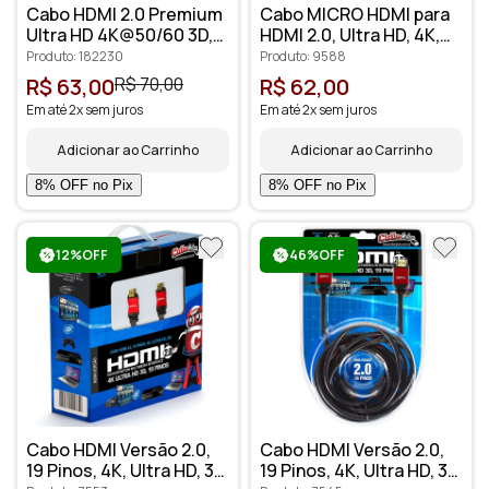
Cabo HDMI 2.0 Premium
Cabo MICRO HDMI para
Ultra HD 4K@50/60 3D,
HDMI 2.0, Ultra HD, 4K,
10 metros - Cirilo Cabos
3D, 5 metros
Produto: 182230
Produto: 9588
R$ 63,00
R$ 70,00
R$ 62,00
Em até 2x sem juros
Em até 2x sem juros
Adicionar ao Carrinho
Adicionar ao Carrinho
12%OFF
46%OFF
Cabo HDMI Versão 2.0,
Cabo HDMI Versão 2.0,
19 Pinos, 4K, Ultra HD, 3D
19 Pinos, 4K, Ultra HD, 3D