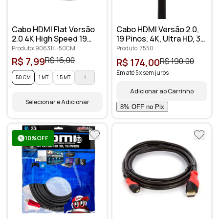
Cabo HDMI Flat Versão
Cabo HDMI Versão 2.0,
2.0 4K High Speed 19
19 Pinos, 4K, Ultra HD, 3D
pinos
- 15 metros
Produto: 906314-50CM
Produto: 7550
R$ 7,99
R$ 16,00
R$ 174,00
R$ 190,00
Em até 5x sem juros
50 CM
1 MT
1,5 MT
Adicionar ao Carrinho
Selecionar e Adicionar
10%OFF