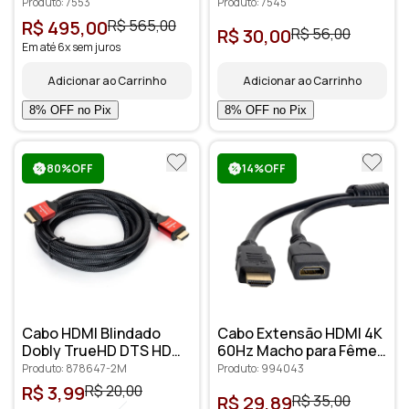
- 30 metros
- 3 metros
Produto: 7553
Produto: 7545
R$ 495,00
R$ 565,00
R$ 30,00
R$ 56,00
Em até 6x sem juros
Adicionar ao Carrinho
Adicionar ao Carrinho
80%OFF
14%OFF
Cabo HDMI Blindado
Cabo Extensão HDMI 4K
Dobly TrueHD DTS HD
60Hz Macho para Fêmea
3D Audio 7.1
2 metros
Produto: 878647-2M
Produto: 994043
R$ 3,99
R$ 20,00
R$ 29,89
R$ 35,00