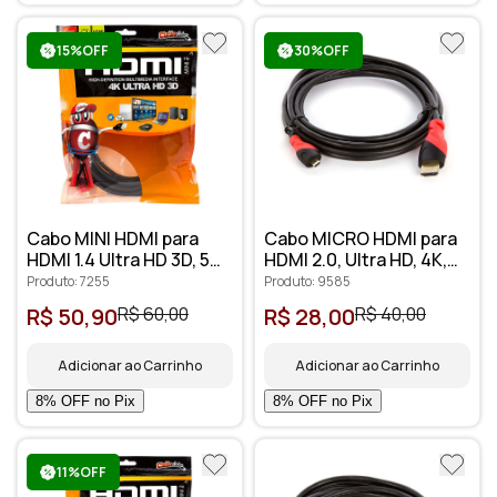
15%OFF
30%OFF
Cabo MINI HDMI para
Cabo MICRO HDMI para
HDMI 1.4 Ultra HD 3D, 5
HDMI 2.0, Ultra HD, 4K,
metros - Cirilo Cabos
3D, 1 metro
Produto: 7255
Produto: 9585
R$ 50,90
R$ 60,00
R$ 28,00
R$ 40,00
Adicionar ao Carrinho
Adicionar ao Carrinho
11%OFF