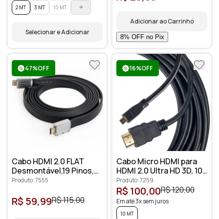
2 MT
3 MT
10 MT
Adicionar ao Carrinho
Selecionar e Adicionar
47%OFF
16%OFF
Cabo HDMI 2.0 FLAT
Cabo Micro HDMI para
Desmontável,19 Pinos,
HDMI 2.0 Ultra HD 3D, 10
4K, Ultra HD, 3D - 3
metros - Cirilo Cabos
Produto: 7555
Produto: 7259
metros
R$ 100,00
R$ 120,00
R$ 59,99
R$ 115,00
Em até 3x sem juros
10 MT