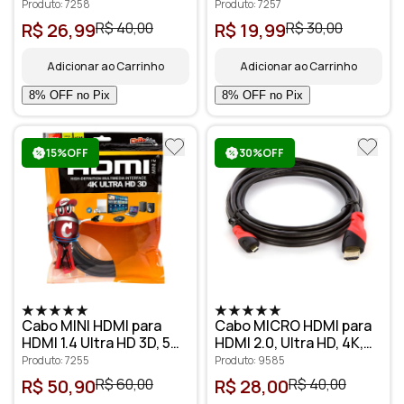
metros - Cirilo Cabos
metros - Cirilo Cabos
Produto: 7258
Produto: 7257
R$ 26,99
R$ 40,00
R$ 19,99
R$ 30,00
Adicionar ao Carrinho
Adicionar ao Carrinho
15%OFF
30%OFF
Cabo MINI HDMI para
Cabo MICRO HDMI para
HDMI 1.4 Ultra HD 3D, 5
HDMI 2.0, Ultra HD, 4K,
metros - Cirilo Cabos
3D, 1 metro
Produto: 7255
Produto: 9585
R$ 50,90
R$ 60,00
R$ 28,00
R$ 40,00