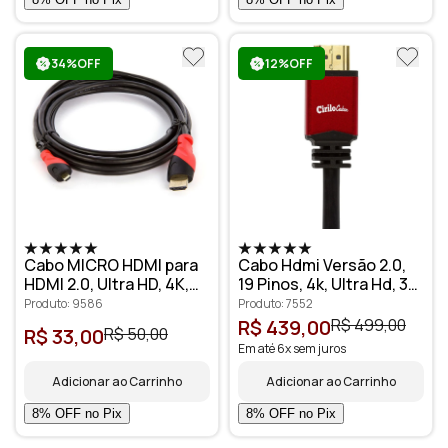
34%OFF
12%OFF
Cabo MICRO HDMI para
Cabo Hdmi Versão 2.0,
HDMI 2.0, Ultra HD, 4K,
19 Pinos, 4k, Ultra Hd, 3d
3D, 2 metros
- 25 Metros
Produto: 9586
Produto: 7552
R$ 439,00
R$ 499,00
R$ 33,00
R$ 50,00
Em até 6x sem juros
Adicionar ao Carrinho
Adicionar ao Carrinho