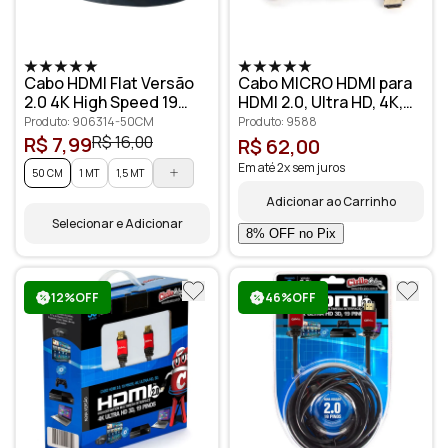
Cabo HDMI Flat Versão
Cabo MICRO HDMI para
2.0 4K High Speed 19
HDMI 2.0, Ultra HD, 4K,
pinos
3D, 5 metros
Produto: 906314-50CM
Produto: 9588
R$ 7,99
R$ 16,00
R$ 62,00
Em até 2x sem juros
50 CM
1 MT
1,5 MT
Adicionar ao Carrinho
Selecionar e Adicionar
12%OFF
46%OFF