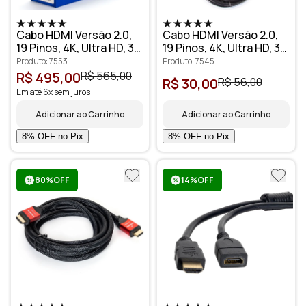
Cabo HDMI Versão 2.0,
Cabo HDMI Versão 2.0,
19 Pinos, 4K, Ultra HD, 3D
19 Pinos, 4K, Ultra HD, 3D
- 30 metros
- 3 metros
Produto: 7553
Produto: 7545
R$ 495,00
R$ 565,00
R$ 30,00
R$ 56,00
Em até 6x sem juros
Adicionar ao Carrinho
Adicionar ao Carrinho
80%OFF
14%OFF