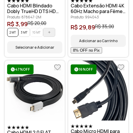
Cabo HDMI Blindado
Cabo Extensão HDMI 4K
Dobly TrueHD DTS HD
60Hz Macho para Fêmea
3D Audio 7.1
2 metros
Produto: 878647-2M
Produto: 994043
R$ 3,99
R$ 20,00
R$ 29,89
R$ 35,00
2 MT
3 MT
10 MT
Adicionar ao Carrinho
Selecionar e Adicionar
47%OFF
16%OFF
Cabo Micro HDMI para
Cabo HDMI 2.0 FLAT