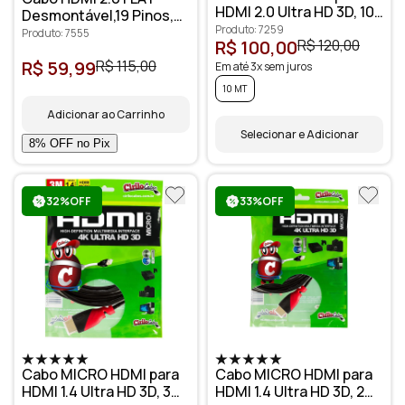
HDMI 2.0 Ultra HD 3D, 10
Desmontável,19 Pinos,
metros - Cirilo Cabos
Produto: 7259
4K, Ultra HD, 3D - 3
Produto: 7555
R$ 100,00
R$ 120,00
metros
R$ 59,99
R$ 115,00
Em até 3x sem juros
10 MT
Adicionar ao Carrinho
Selecionar e Adicionar
32%OFF
33%OFF
Cabo MICRO HDMI para
Cabo MICRO HDMI para
HDMI 1.4 Ultra HD 3D, 3
HDMI 1.4 Ultra HD 3D, 2