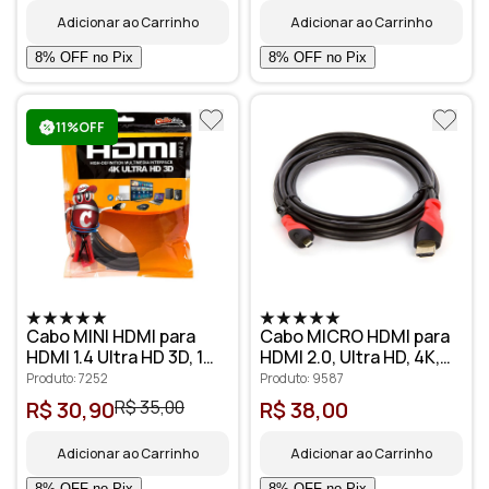
Adicionar ao Carrinho
Adicionar ao Carrinho
11%OFF
Cabo MINI HDMI para
Cabo MICRO HDMI para
HDMI 1.4 Ultra HD 3D, 1
HDMI 2.0, Ultra HD, 4K,
metro - Cirilo Cabos
3D, 3 metros
Produto: 7252
Produto: 9587
R$ 30,90
R$ 35,00
R$ 38,00
Adicionar ao Carrinho
Adicionar ao Carrinho