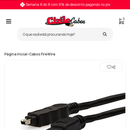
Pular para o conteúdo
Semana 8 do 8 com 8% de desconto pagando no pix
0
Página Inicial
>
Cabos FireWire