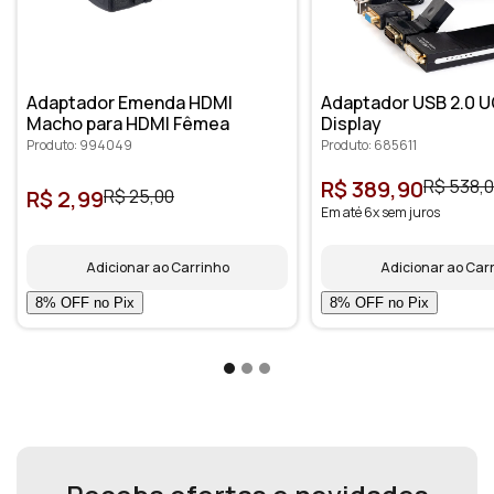
Adaptador Emenda HDMI
Adaptador USB 2.0 U
Macho para HDMI Fêmea
Display
Produto: 994049
Produto: 685611
R$ 389,90
R$ 538,
R$ 2,99
R$ 25,00
Em até 6x sem juros
Adicionar ao Carrinho
Adicionar ao Car