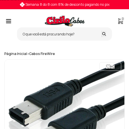
Pular para o conteúdo
Semana 8 do 8 com 8% de desconto pagando no pix
0
Página Inicial
>
Cabos FireWire