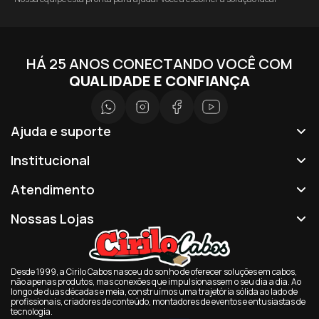
HÁ 25 ANOS CONECTANDO VOCÊ COM
QUALIDADE E CONFIANÇA
Ajuda e suporte
Institucional
Atendimento
Nossas Lojas
Desde 1999, a Cirilo Cabos nasceu do sonho de oferecer soluções em cabos,
não apenas produtos, mas conexões que impulsionassem o seu dia a dia. Ao
longo de duas décadas e meia, construímos uma trajetória sólida ao lado de
profissionais, criadores de conteúdo, montadores de eventos e entusiastas de
tecnologia.